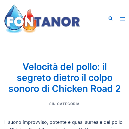
Saltar
al
Buscar
contenido
Alte
men
Velocità del pollo: il
segreto dietro il colpo
sonoro di Chicken Road 2
SIN CATEGORÍA
Il suono improvviso, potente e quasi surreale del pollo