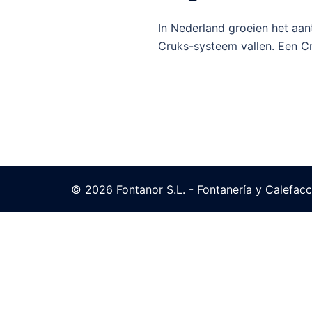
In Nederland groeien het aant
Cruks-systeem vallen. Een Cr
© 2026 Fontanor S.L. - Fontanería y Calefacci