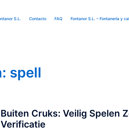
ntanor S.L.
Contacto
FAQ
Fontanor S.L. – Fontanería y ca
a:
spell
 Buiten Cruks: Veilig Spelen 
Verificatie