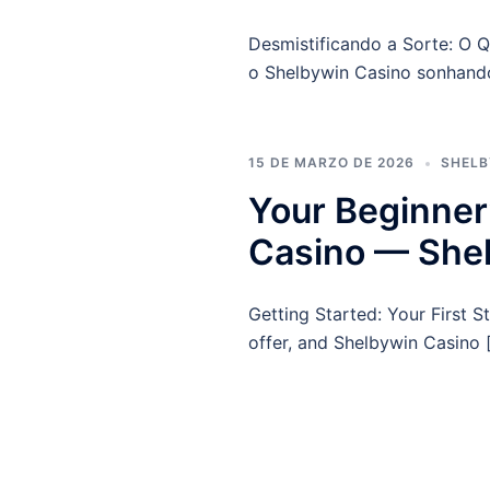
Desmistificando a Sorte: O 
o Shelbywin Casino sonhand
15 DE MARZO DE 2026
SHELB
Your Beginner
Casino — She
Getting Started: Your First 
offer, and Shelbywin Casino 