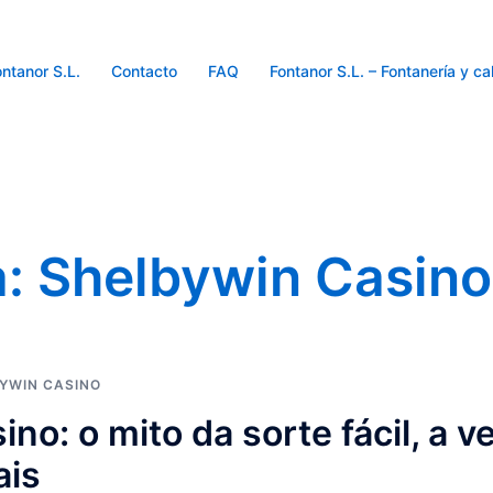
ntanor S.L.
Contacto
FAQ
Fontanor S.L. – Fontanería y ca
a:
Shelbywin Casino
YWIN CASINO
no: o mito da sorte fácil, a 
ais