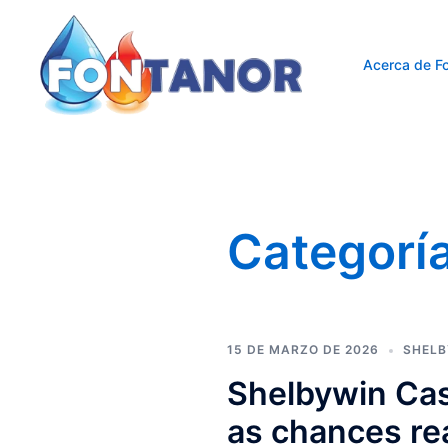
Saltar
al
contenido
Acerca de Fo
Categorí
15 DE MARZO DE 2026
SHELB
Shelbywin Casi
as chances re