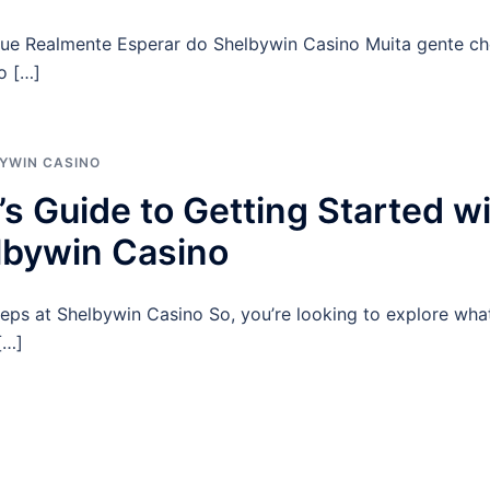
Que Realmente Esperar do Shelbywin Casino Muita gente c
o […]
YWIN CASINO
’s Guide to Getting Started w
lbywin Casino
Steps at Shelbywin Casino So, you’re looking to explore wha
[…]