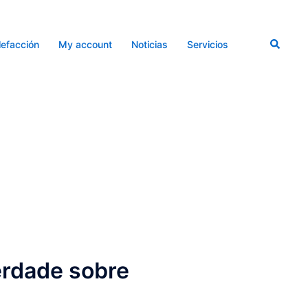
Buscar
lefacción
My account
Noticias
Servicios
verdade sobre