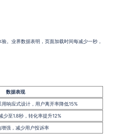
体验。业界数据表明，页面加载时间每减少一秒，
数据表现
采用响应式设计，用户离开率降低15%
少至1.8秒，转化率提升12%
施增强，减少用户投诉率