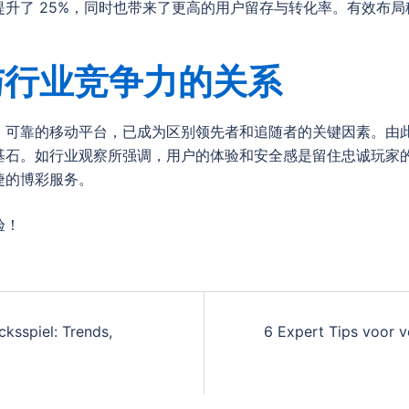
升了 25%，同时也带来了更高的用户留存与转化率。有效布
与行业竞争力的关系
、可靠的移动平台，已成为区别领先者和追随者的关键因素。由
如行业观察所强调，用户的体验和安全感是留住忠诚玩家的原则核心。
捷的博彩服务。
验！
cksspiel: Trends,
6 Expert Tips voor ve