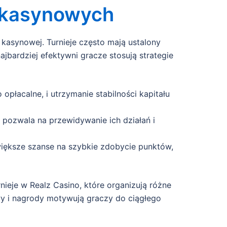
h kasynowych
kasynowej. Turnieje często mają ustalony
ajbardziej efektywni gracze stosują strategie
płacalne, i utrzymanie stabilności kapitału
 pozwala na przewidywanie ich działań i
większe szanse na szybkie zdobycie punktów,
urnieje w Realz Casino, które organizują różne
owy i nagrody motywują graczy do ciągłego