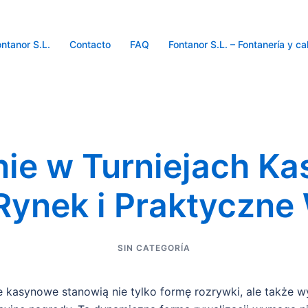
ntanor S.L.
Contacto
FAQ
Fontanor S.L. – Fontanería y ca
ie w Turniejach Ka
 Rynek i Praktyczn
SIN CATEGORÍA
eje kasynowe stanowią nie tylko formę rozrywki, ale także