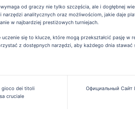
ymaga od graczy nie tylko szczęścia, ale i dogłębnej wiedz
 narzędzi analitycznych oraz możliwościom, jakie daje pla
nie w najbardziej prestiżowych turniejach.
 uczenie się to klucze, które mogą przekształcić pasję w r
orzystać z dostępnych narzędzi, aby każdego dnia stawać 
gioco dei titoli
Официальный Сайт И
sa cruciale