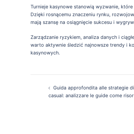
Turnieje kasynowe stanowią wyzwanie, które w
Dzięki rosnącemu znaczeniu rynku, rozwojowi
mają szansę na osiągnięcie sukcesu i wygrywa
Zarządzanie ryzykiem, analiza danych i ciągłe
warto aktywnie śledzić najnowsze trendy i k
kasynowych.
Navegación
Guida approfondita alle strategie di 
de
casual: analizzare le guide come risor
entradas