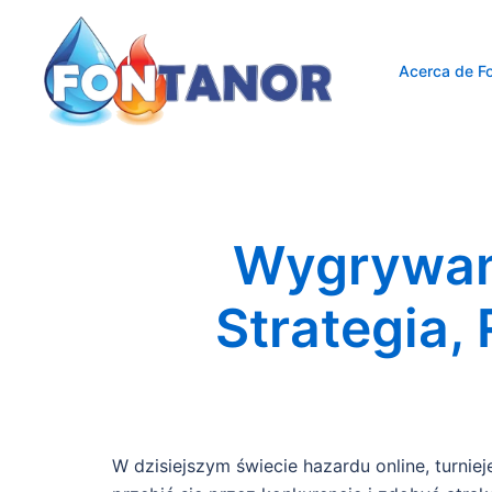
Saltar
al
contenido
Acerca de Fo
Wygrywan
Strategia,
W dzisiejszym świecie hazardu online, turni