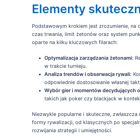
Elementy skuteczn
Podstawowym krokiem jest zrozumienie, na c
czas trwania, limit żetonów oraz system punk
oparte na kilku kluczowych filarach:
Optymalizacja zarządzania żetonami:
Re
w trakcie turnieju.
Analiza trendów i obserwacja rywali:
Kor
odpowiednie dostosowanie własnej takt
Wybór gier i momentów decydujących o
takich jak poker czy blackjack w kontek
Niezwykle popularne i skuteczne, zwłaszcza 
formy rywalizacji, od klasycznych po specja
rozwijania strategii i umiejętności.