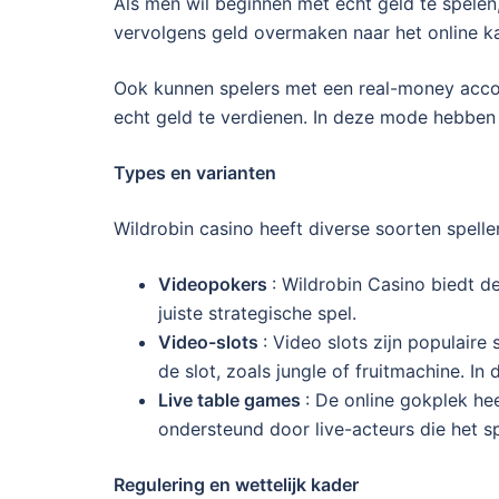
Als men wil beginnen met echt geld te spelen
vervolgens geld overmaken naar het online k
Ook kunnen spelers met een real-money acco
echt geld te verdienen. In deze mode hebben 
Types en varianten
Wildrobin casino heeft diverse soorten spell
Videopokers
: Wildrobin Casino biedt d
juiste strategische spel.
Video-slots
: Video slots zijn populaire
de slot, zoals jungle of fruitmachine. In
Live table games
: De online gokplek he
ondersteund door live-acteurs die het sp
Regulering en wettelijk kader