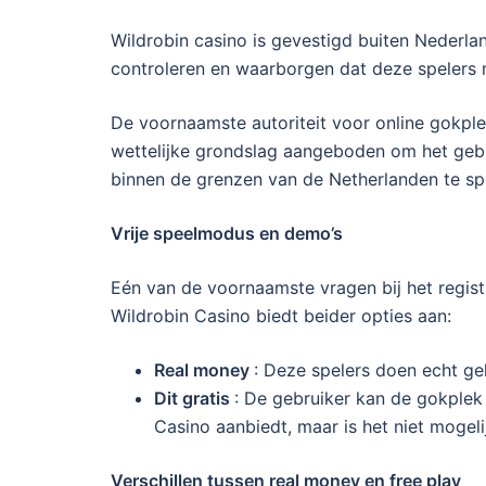
Wildrobin casino is gevestigd buiten Nederlan
controleren en waarborgen dat deze spelers m
De voornaamste autoriteit voor online gokple
wettelijke grondslag aangeboden om het gebru
binnen de grenzen van de Netherlanden te sp
Vrije speelmodus en demo’s
Eén van de voornaamste vragen bij het regist
Wildrobin Casino biedt beider opties aan:
Real money
: Deze spelers doen echt ge
Dit gratis
: De gebruiker kan de gokplek 
Casino aanbiedt, maar is het niet mogeli
Verschillen tussen real money en free play