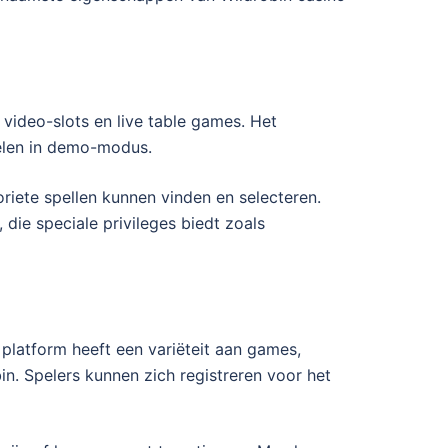
 video-slots en live table games. Het
pelen in demo-modus.
riete spellen kunnen vinden en selecteren.
die speciale privileges biedt zoals
t platform heeft een variëteit aan games,
n. Spelers kunnen zich registreren voor het