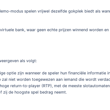
n demo-modus spelen vrijwel dezelfde gokplek biedt als wa
virtuele bank, waar geen echte prijzen winnend worden en di
weergeven als volgt:
ige optie zijn wanneer de speler hun financiële informatie 
 zal niet worden toegewezen aan iemand die wordt verdacht 
r hoge return-to-player (RTP), met de meeste slotautomate
of zij de hoogste spel bedrag neemt.