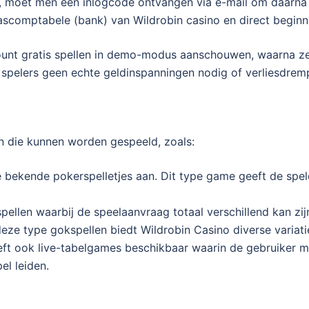
, moet men een inlogcode ontvangen via e-mail om daarna z
ascomptabele (bank) van Wildrobin casino en direct beginn
unt gratis spellen in demo-modus aanschouwen, waarna ze
spelers geen echte geldinspanningen nodig of verliesdremp
en die kunnen worden gespeeld, zoals:
e bekende pokerspelletjes aan. Dit type game geeft de spe
 spellen waarbij de speelaanvraag totaal verschillend kan z
 deze type gokspellen biedt Wildrobin Casino diverse variati
eft ook live-tabelgames beschikbaar waarin de gebruiker m
el leiden.