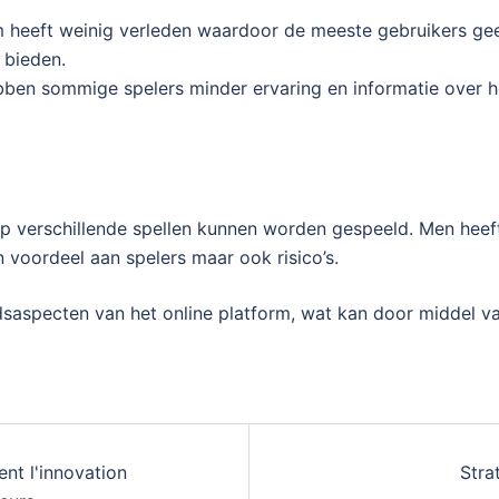
m heeft weinig verleden waardoor de meeste gebruikers ge
 bieden.
hebben sommige spelers minder ervaring en informatie over h
p verschillende spellen kunnen worden gespeeld. Men heeft
voordeel aan spelers maar ook risico’s.
dsaspecten van het online platform, wat kan door middel van
nt l'innovation
Stra