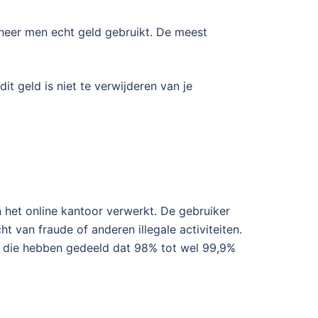
nneer men echt geld gebruikt. De meest
t geld is niet te verwijderen van je
in het online kantoor verwerkt. De gebruiker
van fraude of anderen illegale activiteiten.
n die hebben gedeeld dat 98% tot wel 99,9%