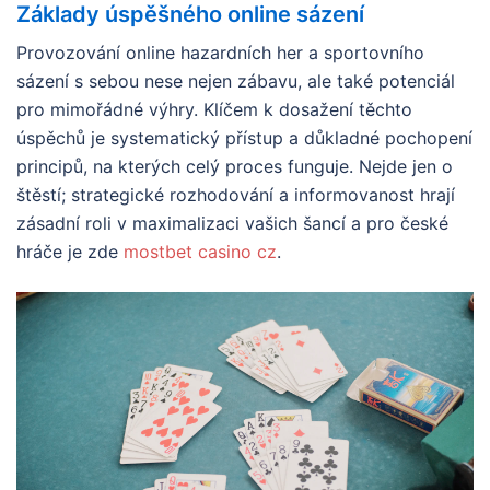
Základy úspěšného online sázení
Provozování online hazardních her a sportovního
sázení s sebou nese nejen zábavu, ale také potenciál
pro mimořádné výhry. Klíčem k dosažení těchto
úspěchů je systematický přístup a důkladné pochopení
principů, na kterých celý proces funguje. Nejde jen o
štěstí; strategické rozhodování a informovanost hrají
zásadní roli v maximalizaci vašich šancí a pro české
hráče je zde
mostbet casino cz
.