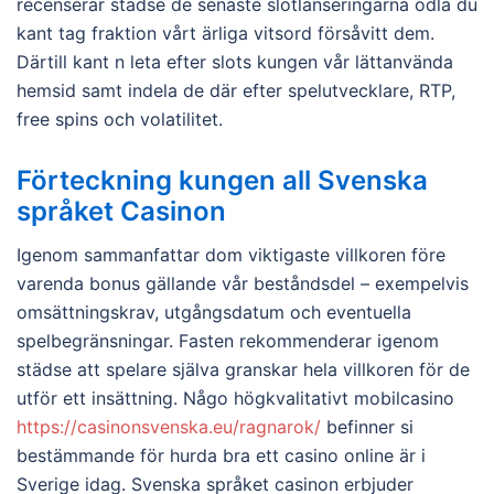
recenserar städse de senaste slotlanseringarna odla du
kant tag fraktion vårt ärliga vitsord försåvitt dem.
Därtill kant n leta efter slots kungen vår lättanvända
hemsid samt indela de där efter spelutvecklare, RTP,
free spins och volatilitet.
Förteckning kungen all Svenska
språket Casinon
Igenom sammanfattar dom viktigaste villkoren före
varenda bonus gällande vår beståndsdel – exempelvis
omsättningskrav, utgångsdatum och eventuella
spelbegränsningar. Fasten rekommenderar igenom
städse att spelare själva granskar hela villkoren för de
utför ett insättning. Någo högkvalitativt mobilcasino
https://casinonsvenska.eu/ragnarok/
befinner si
bestämmande för hurda bra ett casino online är i
Sverige idag. Svenska språket casinon erbjuder