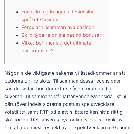
Förteckning kungen all Svenska
språket Casinon
Fördelar tillsamman nya casinon
Skild typer a online casino bonusar
Vilket befinner sig det ultimata
casino online?
Någon a de viktigaste sakerna vi åstadkommer är att
bedöma online slots. Tillsamman dessa recensioner
kan du sedan finn dom slots såsom matcha dig
suverän. Tillsammans vår lättanvända webbsida list ni
därutöver indela slotarna postum spelutvecklare,
volatilitet samt RTP odla att n lättare kan hitta riktig
slot för de. Det lanseras nya online slots var rynk av
flertal a de mest respekterade spelutvecklarna.
Genom