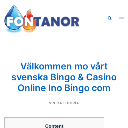
Saltar
al
Buscar
contenido
Alte
men
Välkommen mo vårt
svenska Bingo & Casino
Online Ino Bingo com
SIN CATEGORÍA
Content