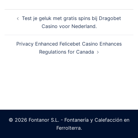
Navegación
Test je geluk met gratis spins bij Dragobet
de
Casino voor Nederland.
entradas
Privacy Enhanced Felicebet Casino Enhances
Regulations for Canada
© 2026 Fontanor S.L. - Fontanería y Calefacción en
Ferrolterra.