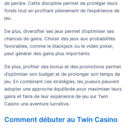
de perdre. Cette discipline permet de protéger leurs
fonds tout en profitant pleinement de l’expérience de
jeu.
De plus, diversifier ses jeux permet d’optimiser ses
chances de gains. Choisir des jeux aux probabilités
favorables, comme le blackjack ou le vidéo poker,
peut générer des gains plus importants.
De plus, profiter des bonus et des promotions permet
d’optimiser son budget et de prolonger son temps de
jeu. En combinant ces stratégies, les joueurs peuvent
adopter une approche équilibrée pour maximiser leurs
gains et faire de leur expérience de jeu sur Twin
Casino une aventure lucrative.
Comment débuter au Twin Casino