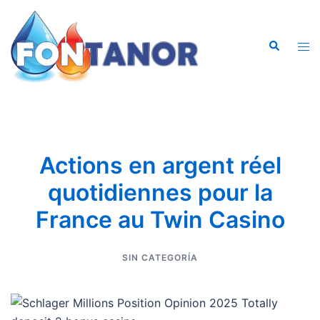
Saltar
al
Buscar
contenido
Alte
men
Actions en argent réel
quotidiennes pour la
France au Twin Casino
SIN CATEGORÍA