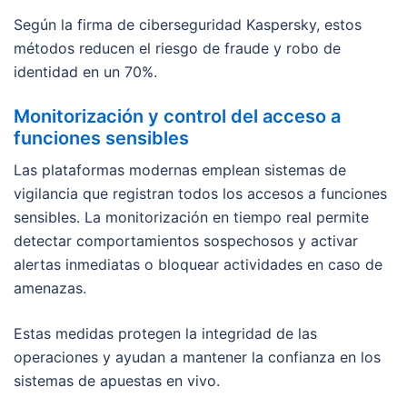
Según la firma de ciberseguridad Kaspersky, estos
métodos reducen el riesgo de fraude y robo de
identidad en un 70%.
Monitorización y control del acceso a
funciones sensibles
Las plataformas modernas emplean sistemas de
vigilancia que registran todos los accesos a funciones
sensibles. La monitorización en tiempo real permite
detectar comportamientos sospechosos y activar
alertas inmediatas o bloquear actividades en caso de
amenazas.
Estas medidas protegen la integridad de las
operaciones y ayudan a mantener la confianza en los
sistemas de apuestas en vivo.