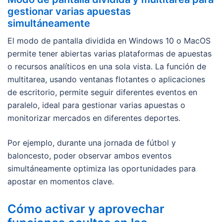
gestionar varias apuestas
simultáneamente
El modo de pantalla dividida en Windows 10 o MacOS
permite tener abiertas varias plataformas de apuestas
o recursos analíticos en una sola vista. La función de
multitarea, usando ventanas flotantes o aplicaciones
de escritorio, permite seguir diferentes eventos en
paralelo, ideal para gestionar varias apuestas o
monitorizar mercados en diferentes deportes.
Por ejemplo, durante una jornada de fútbol y
baloncesto, poder observar ambos eventos
simultáneamente optimiza las oportunidades para
apostar en momentos clave.
Cómo activar y aprovechar