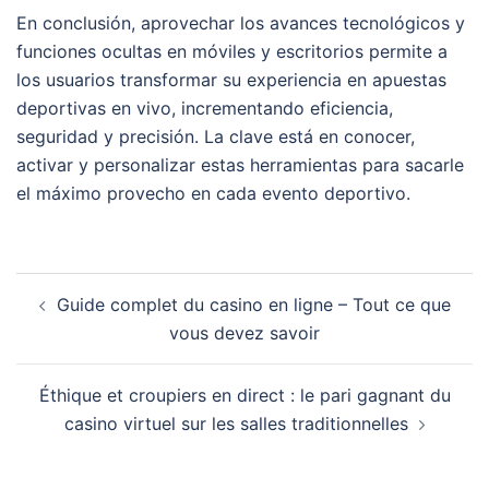
En conclusión, aprovechar los avances tecnológicos y
funciones ocultas en móviles y escritorios permite a
los usuarios transformar su experiencia en apuestas
deportivas en vivo, incrementando eficiencia,
seguridad y precisión. La clave está en conocer,
activar y personalizar estas herramientas para sacarle
el máximo provecho en cada evento deportivo.
Navegación
Guide complet du casino en ligne – Tout ce que
de
vous devez savoir
entradas
Éthique et croupiers en direct : le pari gagnant du
casino virtuel sur les salles traditionnelles