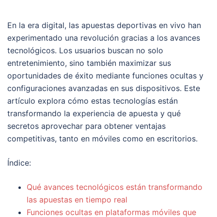
En la era digital, las apuestas deportivas en vivo han
experimentado una revolución gracias a los avances
tecnológicos. Los usuarios buscan no solo
entretenimiento, sino también maximizar sus
oportunidades de éxito mediante funciones ocultas y
configuraciones avanzadas en sus dispositivos. Este
artículo explora cómo estas tecnologías están
transformando la experiencia de apuesta y qué
secretos aprovechar para obtener ventajas
competitivas, tanto en móviles como en escritorios.
Índice:
Qué avances tecnológicos están transformando
las apuestas en tiempo real
Funciones ocultas en plataformas móviles que