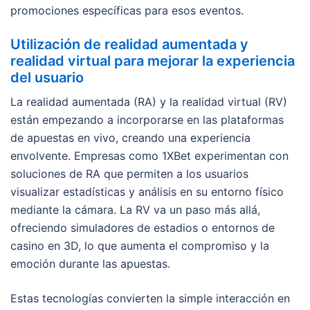
promociones específicas para esos eventos.
Utilización de realidad aumentada y
realidad virtual para mejorar la experiencia
del usuario
La realidad aumentada (RA) y la realidad virtual (RV)
están empezando a incorporarse en las plataformas
de apuestas en vivo, creando una experiencia
envolvente. Empresas como 1XBet experimentan con
soluciones de RA que permiten a los usuarios
visualizar estadísticas y análisis en su entorno físico
mediante la cámara. La RV va un paso más allá,
ofreciendo simuladores de estadios o entornos de
casino en 3D, lo que aumenta el compromiso y la
emoción durante las apuestas.
Estas tecnologías convierten la simple interacción en