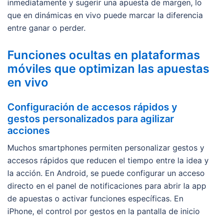
inmediatamente y sugerir una apuesta de margen, lo
que en dinámicas en vivo puede marcar la diferencia
entre ganar o perder.
Funciones ocultas en plataformas
móviles que optimizan las apuestas
en vivo
Configuración de accesos rápidos y
gestos personalizados para agilizar
acciones
Muchos smartphones permiten personalizar gestos y
accesos rápidos que reducen el tiempo entre la idea y
la acción. En Android, se puede configurar un acceso
directo en el panel de notificaciones para abrir la app
de apuestas o activar funciones específicas. En
iPhone, el control por gestos en la pantalla de inicio