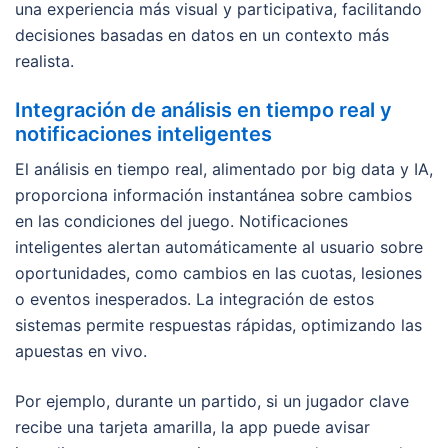
una experiencia más visual y participativa, facilitando
decisiones basadas en datos en un contexto más
realista.
Integración de análisis en tiempo real y
notificaciones inteligentes
El análisis en tiempo real, alimentado por big data y IA,
proporciona información instantánea sobre cambios
en las condiciones del juego. Notificaciones
inteligentes alertan automáticamente al usuario sobre
oportunidades, como cambios en las cuotas, lesiones
o eventos inesperados. La integración de estos
sistemas permite respuestas rápidas, optimizando las
apuestas en vivo.
Por ejemplo, durante un partido, si un jugador clave
recibe una tarjeta amarilla, la app puede avisar