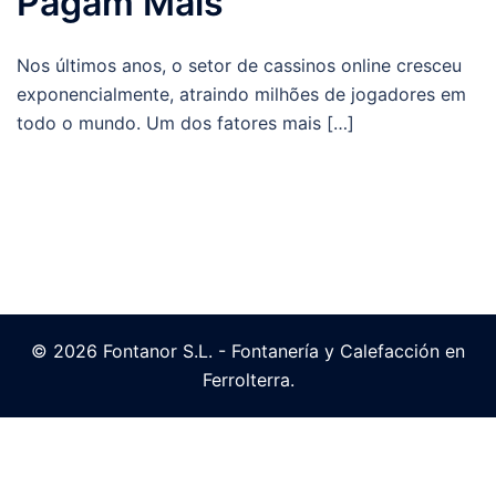
Pagam Mais
Nos últimos anos, o setor de cassinos online cresceu
exponencialmente, atraindo milhões de jogadores em
todo o mundo. Um dos fatores mais […]
© 2026 Fontanor S.L. - Fontanería y Calefacción en
Ferrolterra.