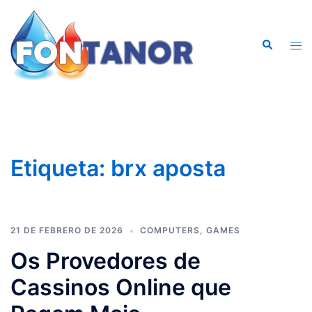
Saltar
al
Buscar
contenido
Alte
men
Etiqueta:
brx aposta
21 DE FEBRERO DE 2026
COMPUTERS, GAMES
Os Provedores de
Cassinos Online que