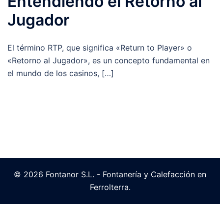
Entendiendo el Retorno al
Jugador
El término RTP, que significa «Return to Player» o
«Retorno al Jugador», es un concepto fundamental en
el mundo de los casinos, […]
© 2026 Fontanor S.L. - Fontanería y Calefacción en
Ferrolterra.