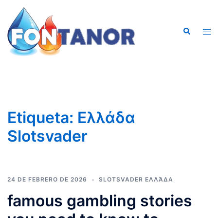
Saltar
al
Buscar
contenido
Alte
men
Etiqueta:
Ελλάδα
Slotsvader
24 DE FEBRERO DE 2026
SLOTSVADER ΕΛΛΆΔΑ
famous gambling stories