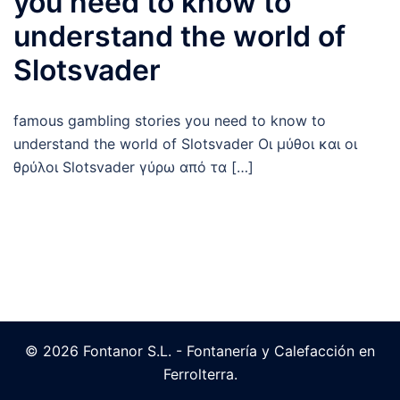
you need to know to
understand the world of
Slotsvader
famous gambling stories you need to know to
understand the world of Slotsvader Οι μύθοι και οι
θρύλοι Slotsvader γύρω από τα […]
© 2026 Fontanor S.L. - Fontanería y Calefacción en
Ferrolterra.