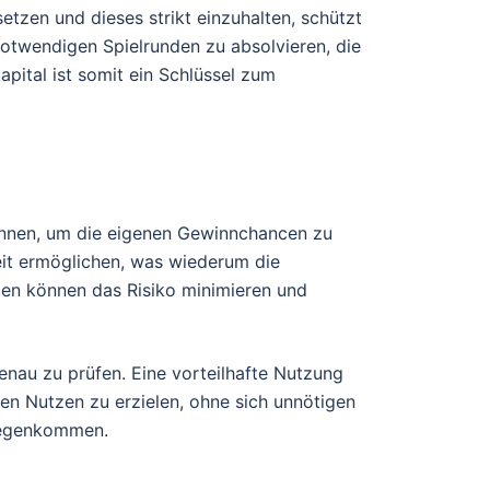
etzen und dieses strikt einzuhalten, schützt
notwendigen Spielrunden zu absolvieren, die
pital ist somit ein Schlüssel zum
können, um die eigenen Gewinnchancen zu
eit ermöglichen, was wiederum die
aten können das Risiko minimieren und
enau zu prüfen. Eine vorteilhafte Nutzung
en Nutzen zu erzielen, ohne sich unnötigen
tgegenkommen.