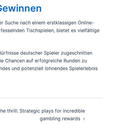
 Gewinnen
der Suche nach einem erstklassigen Online-
fesselnden Tischspielen, bietet es vielfältige
ürfnisse deutscher Spieler zugeschnitten
die Chancen auf erfolgreiche Runden zu
endes und potenziell lohnendes Spielerlebnis
he thrill: Strategic plays for incredible
gambling rewards