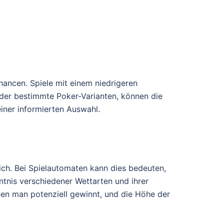
Chancen. Spiele mit einem niedrigeren
oder bestimmte Poker-Varianten, können die
iner informierten Auswahl.
ich. Bei Spielautomaten kann dies bedeuten,
ntnis verschiedener Wettarten und ihrer
enen man potenziell gewinnt, und die Höhe der