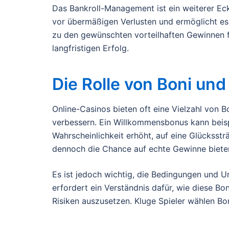
Das Bankroll-Management ist ein weiterer Eckp
vor übermäßigen Verlusten und ermöglicht es,
zu den gewünschten vorteilhaften Gewinnen fü
langfristigen Erfolg.
Die Rolle von Boni un
Online-Casinos bieten oft eine Vielzahl von
verbessern. Ein Willkommensbonus kann beisp
Wahrscheinlichkeit erhöht, auf eine Glücksst
dennoch die Chance auf echte Gewinne biete
Es ist jedoch wichtig, die Bedingungen und U
erfordert ein Verständnis dafür, wie diese B
Risiken auszusetzen. Kluge Spieler wählen Bo