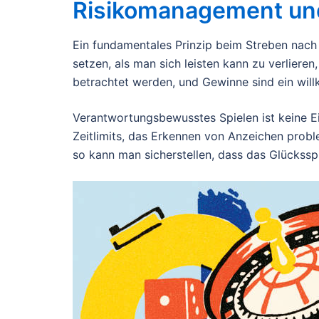
Risikomanagement un
Ein fundamentales Prinzip beim Streben nach 
setzen, als man sich leisten kann zu verlieren
betrachtet werden, und Gewinne sind ein wil
Verantwortungsbewusstes Spielen ist keine E
Zeitlimits, das Erkennen von Anzeichen probl
so kann man sicherstellen, dass das Glücksspi