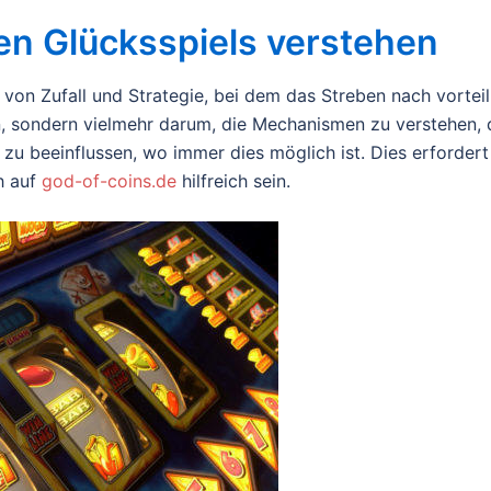
en Glücksspiels verstehen
von Zufall und Strategie, bei dem das Streben nach vorteil
n, sondern vielmehr darum, die Mechanismen zu verstehen, d
 zu beeinflussen, wo immer dies möglich ist. Dies erfordert
h auf
god-of-coins.de
hilfreich sein.