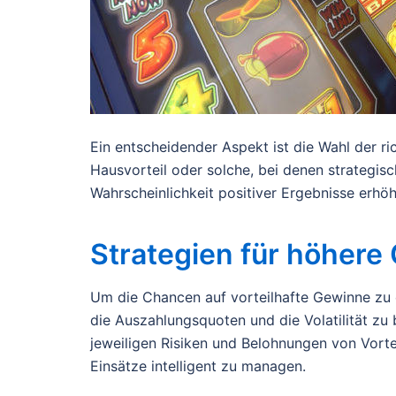
Ein entscheidender Aspekt ist die Wahl der ri
Hausvorteil oder solche, bei denen strategis
Wahrscheinlichkeit positiver Ergebnisse erhö
Strategien für höhere
Um die Chancen auf vorteilhafte Gewinne zu 
die Auszahlungsquoten und die Volatilität zu 
jeweiligen Risiken und Belohnungen von Vortei
Einsätze intelligent zu managen.