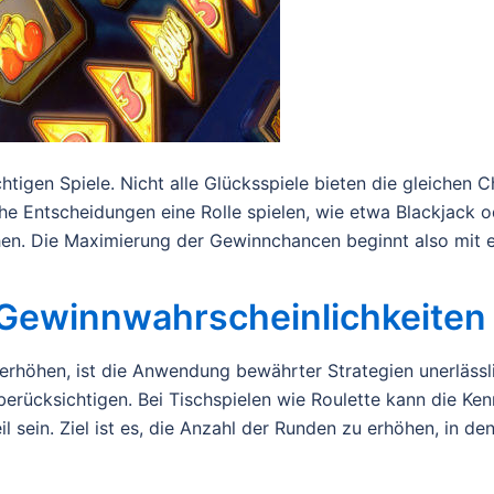
chtigen Spiele. Nicht alle Glücksspiele bieten die gleichen 
che Entscheidungen eine Rolle spielen, wie etwa Blackjack 
hen. Die Maximierung der Gewinnchancen beginnt also mit e
 Gewinnwahrscheinlichkeiten
erhöhen, ist die Anwendung bewährter Strategien unerlässl
berücksichtigen. Bei Tischspielen wie Roulette kann die Ken
l sein. Ziel ist es, die Anzahl der Runden zu erhöhen, in d