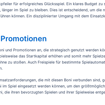
feiler für erfolgreiches Glücksspiel. Ein klares Budget zu s
 länger im Spiel zu bleiben. Dies ist entscheidend, um die 
hren können. Ein disziplinierter Umgang mit dem Einsatzka
d Promotionen
 Boni und Promotionen an, die strategisch genutzt werden 
ielsweise das Startkapital erhöhen und somit mehr Spielz
rähne zu stoßen. Auch Freispiele für bestimmte Spielautom
n.
msatzanforderungen, die mit diesen Boni verbunden sind, g
oni im Spiel eingesetzt werden können, um den größtmöglich
ni, die ihren bevorzugten Spielen und ihrer Spielweise en