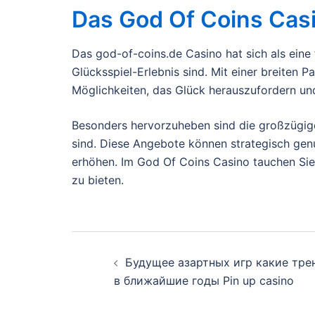
Das God Of Coins Cas
Das god-of-coins.de Casino hat sich als eine 
Glücksspiel-Erlebnis sind. Mit einer breiten P
Möglichkeiten, das Glück herauszufordern und
Besonders hervorzuheben sind die großzügigen
sind. Diese Angebote können strategisch gen
erhöhen. Im God Of Coins Casino tauchen Sie i
zu bieten.
Navegación
Будущее азартных игр какие тре
de
в ближайшие годы Pin up casino
entradas