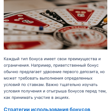
Каждый тип бонуса имеет свои преимущества и
ограничения. Например, приветственный бонус
обычно предлагает удвоение первого депозита, но
может требовать выполнения определенных
условий по ставкам. Важно тщательно изучать
условия получения и отыгрыша бонусов перед тем,
как принимать участие в акциях.
Стратегии использования бонусов