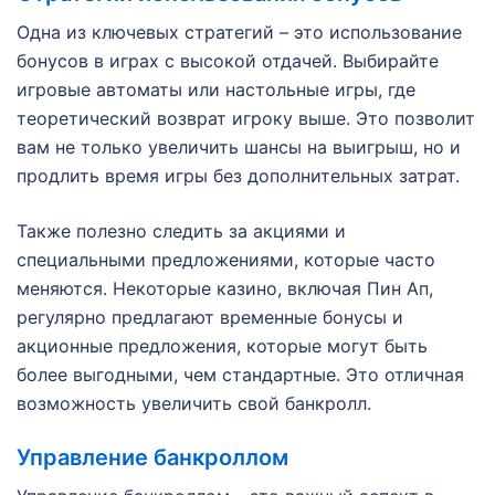
Одна из ключевых стратегий – это использование
бонусов в играх с высокой отдачей. Выбирайте
игровые автоматы или настольные игры, где
теоретический возврат игроку выше. Это позволит
вам не только увеличить шансы на выигрыш, но и
продлить время игры без дополнительных затрат.
Также полезно следить за акциями и
специальными предложениями, которые часто
меняются. Некоторые казино, включая Пин Ап,
регулярно предлагают временные бонусы и
акционные предложения, которые могут быть
более выгодными, чем стандартные. Это отличная
возможность увеличить свой банкролл.
Управление банкроллом