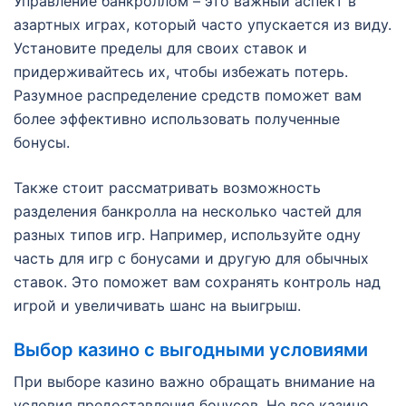
Управление банкроллом – это важный аспект в
азартных играх, который часто упускается из виду.
Установите пределы для своих ставок и
придерживайтесь их, чтобы избежать потерь.
Разумное распределение средств поможет вам
более эффективно использовать полученные
бонусы.
Также стоит рассматривать возможность
разделения банкролла на несколько частей для
разных типов игр. Например, используйте одну
часть для игр с бонусами и другую для обычных
ставок. Это поможет вам сохранять контроль над
игрой и увеличивать шанс на выигрыш.
Выбор казино с выгодными условиями
При выборе казино важно обращать внимание на
условия предоставления бонусов. Не все казино