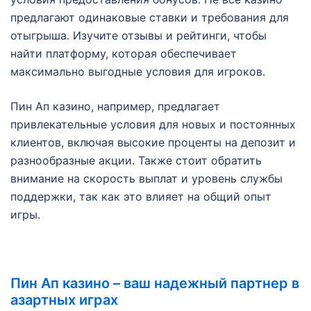
предлагают одинаковые ставки и требования для
отыгрыша. Изучите отзывы и рейтинги, чтобы
найти платформу, которая обеспечивает
максимально выгодные условия для игроков.
Пин Ап казино, например, предлагает
привлекательные условия для новых и постоянных
клиентов, включая высокие проценты на депозит и
разнообразные акции. Также стоит обратить
внимание на скорость выплат и уровень службы
поддержки, так как это влияет на общий опыт
игры.
Пин Ап казино – ваш надежный партнер в
азартных играх