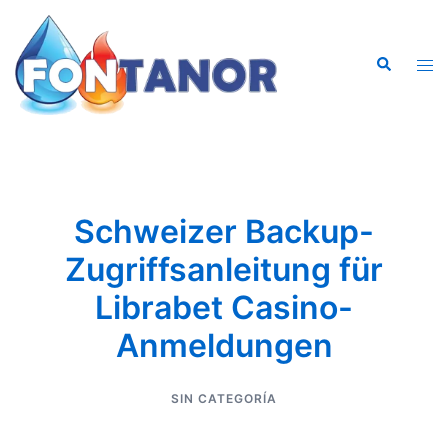
Saltar
al
Buscar
contenido
Alte
men
Schweizer Backup-
Zugriffsanleitung für
Librabet Casino-
Anmeldungen
SIN CATEGORÍA