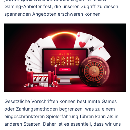
Gaming-Anbieter fest, die unseren Zugriff zu diesen
spannenden Angeboten erschweren können.
Gesetzliche Vorschriften können bestimmte Games
oder Zahlungsmethoden begrenzen, was zu einem
eingeschränkteren Spielerfahrung führen kann als in
anderen Staaten. Daher ist es essentiell, dass wir uns