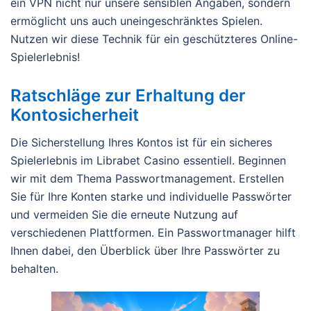
ein VPN nicht nur unsere sensiblen Angaben, sondern
ermöglicht uns auch uneingeschränktes Spielen.
Nutzen wir diese Technik für ein geschützteres Online-
Spielerlebnis!
Ratschläge zur Erhaltung der
Kontosicherheit
Die Sicherstellung Ihres Kontos ist für ein sicheres
Spielerlebnis im Librabet Casino essentiell. Beginnen
wir mit dem Thema Passwortmanagement. Erstellen
Sie für Ihre Konten starke und individuelle Passwörter
und vermeiden Sie die erneute Nutzung auf
verschiedenen Plattformen. Ein Passwortmanager hilft
Ihnen dabei, den Überblick über Ihre Passwörter zu
behalten.