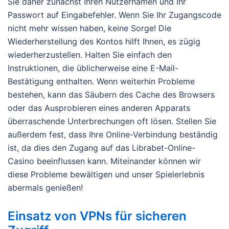
Sie daher zunächst Ihren Nutzernamen und Ihr
Passwort auf Eingabefehler. Wenn Sie Ihr Zugangscode
nicht mehr wissen haben, keine Sorge! Die
Wiederherstellung des Kontos hilft Ihnen, es zügig
wiederherzustellen. Halten Sie einfach den
Instruktionen, die üblicherweise eine E-Mail-
Bestätigung enthalten. Wenn weiterhin Probleme
bestehen, kann das Säubern des Cache des Browsers
oder das Ausprobieren eines anderen Apparats
überraschende Unterbrechungen oft lösen. Stellen Sie
außerdem fest, dass Ihre Online-Verbindung beständig
ist, da dies den Zugang auf das Librabet-Online-
Casino beeinflussen kann. Miteinander können wir
diese Probleme bewältigen und unser Spielerlebnis
abermals genießen!
Einsatz von VPNs für sicheren