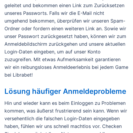
geleitet und bekommen einen Link zum Zurücksetzen
unseres Passworts. Falls wir die E-Mail nicht
umgehend bekommen, überprüfen wir unseren Spam-
Ordner oder fordern einen weiteren Link an. Sowie wir
unser Passwort zurückgesetzt haben, können wir zum
Anmeldebildschirm zurückgehen und unsere aktuellen
Login-Daten eingeben, um auf unser Konto
zuzugreifen. Mit etwas Aufmerksamkeit garantieren
wir ein reibungsloses Anmeldeerlebnis bei jedem Game
bei Librabet!
Lösung häufiger Anmeldeprobleme
Hin und wieder kann es beim Einloggen zu Problemen
kommen, was äußerst frustrierend sein kann. Wenn wir
versehentlich die falschen Login-Daten eingegeben
haben, fühlen wir uns schnell machtlos vor. Checken