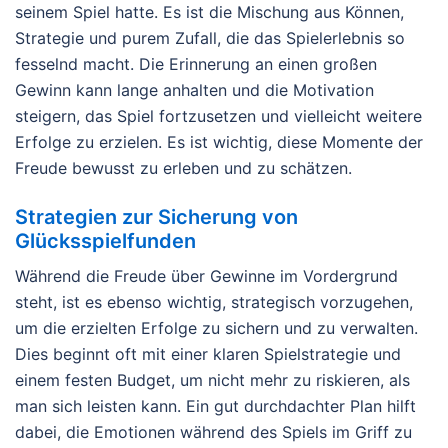
seinem Spiel hatte. Es ist die Mischung aus Können,
Strategie und purem Zufall, die das Spielerlebnis so
fesselnd macht. Die Erinnerung an einen großen
Gewinn kann lange anhalten und die Motivation
steigern, das Spiel fortzusetzen und vielleicht weitere
Erfolge zu erzielen. Es ist wichtig, diese Momente der
Freude bewusst zu erleben und zu schätzen.
Strategien zur Sicherung von
Glücksspielfunden
Während die Freude über Gewinne im Vordergrund
steht, ist es ebenso wichtig, strategisch vorzugehen,
um die erzielten Erfolge zu sichern und zu verwalten.
Dies beginnt oft mit einer klaren Spielstrategie und
einem festen Budget, um nicht mehr zu riskieren, als
man sich leisten kann. Ein gut durchdachter Plan hilft
dabei, die Emotionen während des Spiels im Griff zu