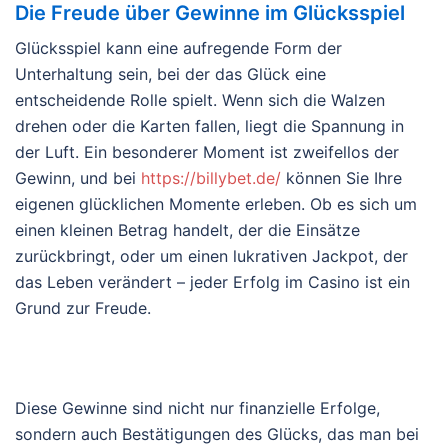
Die Freude über Gewinne im Glücksspiel
Glücksspiel kann eine aufregende Form der
Unterhaltung sein, bei der das Glück eine
entscheidende Rolle spielt. Wenn sich die Walzen
drehen oder die Karten fallen, liegt die Spannung in
der Luft. Ein besonderer Moment ist zweifellos der
Gewinn, und bei
https://billybet.de/
können Sie Ihre
eigenen glücklichen Momente erleben. Ob es sich um
einen kleinen Betrag handelt, der die Einsätze
zurückbringt, oder um einen lukrativen Jackpot, der
das Leben verändert – jeder Erfolg im Casino ist ein
Grund zur Freude.
Diese Gewinne sind nicht nur finanzielle Erfolge,
sondern auch Bestätigungen des Glücks, das man bei