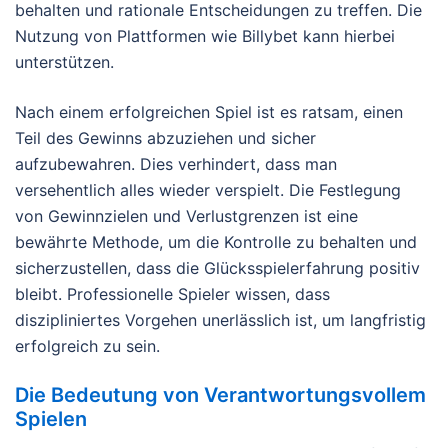
behalten und rationale Entscheidungen zu treffen. Die
Nutzung von Plattformen wie Billybet kann hierbei
unterstützen.
Nach einem erfolgreichen Spiel ist es ratsam, einen
Teil des Gewinns abzuziehen und sicher
aufzubewahren. Dies verhindert, dass man
versehentlich alles wieder verspielt. Die Festlegung
von Gewinnzielen und Verlustgrenzen ist eine
bewährte Methode, um die Kontrolle zu behalten und
sicherzustellen, dass die Glücksspielerfahrung positiv
bleibt. Professionelle Spieler wissen, dass
diszipliniertes Vorgehen unerlässlich ist, um langfristig
erfolgreich zu sein.
Die Bedeutung von Verantwortungsvollem
Spielen