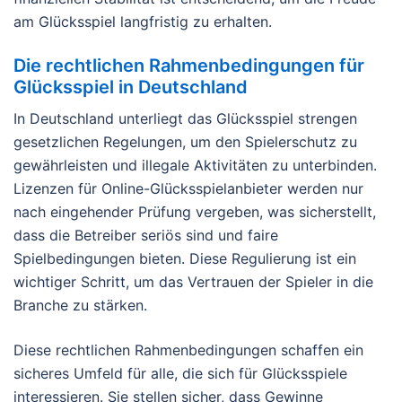
am Glücksspiel langfristig zu erhalten.
Die rechtlichen Rahmenbedingungen für
Glücksspiel in Deutschland
In Deutschland unterliegt das Glücksspiel strengen
gesetzlichen Regelungen, um den Spielerschutz zu
gewährleisten und illegale Aktivitäten zu unterbinden.
Lizenzen für Online-Glücksspielanbieter werden nur
nach eingehender Prüfung vergeben, was sicherstellt,
dass die Betreiber seriös sind und faire
Spielbedingungen bieten. Diese Regulierung ist ein
wichtiger Schritt, um das Vertrauen der Spieler in die
Branche zu stärken.
Diese rechtlichen Rahmenbedingungen schaffen ein
sicheres Umfeld für alle, die sich für Glücksspiele
interessieren. Sie stellen sicher, dass Gewinne