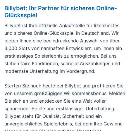
Billybet: Ihr Partner für sicheres Online-
Glücksspiel
Billybet ist Ihre offizielle Anlaufstelle für lizenziertes
und sicheres Online-Glücksspiel in Deutschland. Wir
bieten Ihnen eine beeindruckende Auswahl von über
3.000 Slots von namhaften Entwicklern, um Ihnen ein
erstklassiges Spielerlebnis zu ermöglichen. Bei uns
stehen faire Konditionen, schnelle Auszahlungen und
modernste Unterhaltung im Vordergrund.
Starten Sie noch heute bei Billybet und profitieren Sie
von unserem großzügigen Willkommensbonus. Melden
Sie sich an und entdecken Sie eine Welt voller
spannender Spiele und erstklassiger Unterhaltung.
Billybet steht für Qualität, Sicherheit und ein
unvergleichliches Spielerlebnis, bei dem Ihre Gewinne