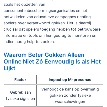
zoals het opzetten van
consumentenbeschermingsorganisaties en het
ontwikkelen van educatieve campagnes richting
spelers over verantwoord gokken. Het is daarbij
cruciaal dat spelers toegang hebben tot betrouwbare
informatie en tools om hun gedrag te monitoren en
indien nodig hulp te zoeken.
Waarom Beter Gokken Alleen
Online Niet Zó Eenvoudig Is als Het
Lijkt
Factor
Impact op M-presonas
Verhoogt de kans op overmatig
Gebrek aan
gokken zonder fysieke
fysieke signalen
waarschuwingen