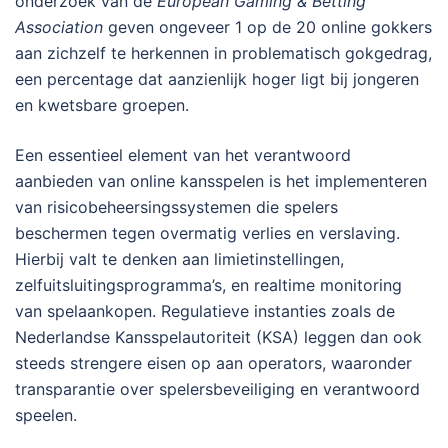
onderzoek van de
European Gaming & Betting
Association
geven ongeveer 1 op de 20 online gokkers
aan zichzelf te herkennen in problematisch gokgedrag,
een percentage dat aanzienlijk hoger ligt bij jongeren
en kwetsbare groepen.
Een essentieel element van het verantwoord
aanbieden van online kansspelen is het implementeren
van risicobeheersingssystemen die spelers
beschermen tegen overmatig verlies en verslaving.
Hierbij valt te denken aan limietinstellingen,
zelfuitsluitingsprogramma’s, en realtime monitoring
van spelaankopen. Regulatieve instanties zoals de
Nederlandse Kansspelautoriteit (KSA) leggen dan ook
steeds strengere eisen op aan operators, waaronder
transparantie over spelersbeveiliging en verantwoord
speelen.