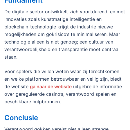
Fundament
De digitale sector ontwikkelt zich voortdurend, en met
innovaties zoals kunstmatige intelligentie en
blockchain-technologie krijgt de industrie nieuwe
mogelijkheden om gokrisico’s te minimaliseren. Maar
technologie alleen is niet genoeg; een cultuur van
verantwoordelijkheid en transparantie moet centraal
staan.
Voor spelers die willen weten waar zij terechtkomen
en welke platformen betrouwbaar en veilig zijn, biedt
de website
ga naar de website
uitgebreide informatie
over gereguleerde casino’s, verantwoord spelen en
beschikbare hulpbronnen.
Conclusie
Verantwoord gokken vereist niet alleen strenge