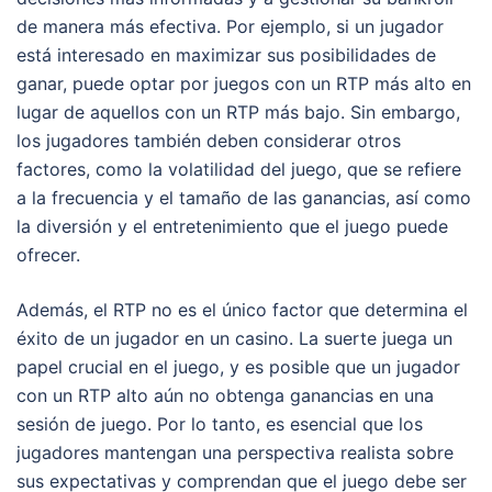
de manera más efectiva. Por ejemplo, si un jugador
está interesado en maximizar sus posibilidades de
ganar, puede optar por juegos con un RTP más alto en
lugar de aquellos con un RTP más bajo. Sin embargo,
los jugadores también deben considerar otros
factores, como la volatilidad del juego, que se refiere
a la frecuencia y el tamaño de las ganancias, así como
la diversión y el entretenimiento que el juego puede
ofrecer.
Además, el RTP no es el único factor que determina el
éxito de un jugador en un casino. La suerte juega un
papel crucial en el juego, y es posible que un jugador
con un RTP alto aún no obtenga ganancias en una
sesión de juego. Por lo tanto, es esencial que los
jugadores mantengan una perspectiva realista sobre
sus expectativas y comprendan que el juego debe ser