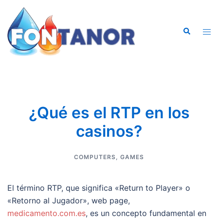
Saltar
al
Buscar
contenido
Alte
men
¿Qué es el RTP en los
casinos?
COMPUTERS, GAMES
El término RTP, que significa «Return to Player» o
«Retorno al Jugador», web page,
medicamento.com.es
, es un concepto fundamental en