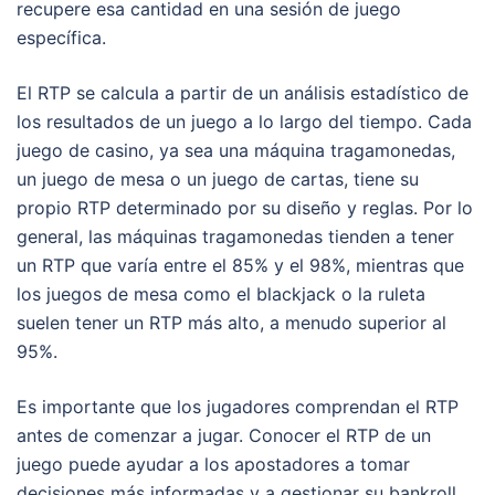
recupere esa cantidad en una sesión de juego
específica.
El RTP se calcula a partir de un análisis estadístico de
los resultados de un juego a lo largo del tiempo. Cada
juego de casino, ya sea una máquina tragamonedas,
un juego de mesa o un juego de cartas, tiene su
propio RTP determinado por su diseño y reglas. Por lo
general, las máquinas tragamonedas tienden a tener
un RTP que varía entre el 85% y el 98%, mientras que
los juegos de mesa como el blackjack o la ruleta
suelen tener un RTP más alto, a menudo superior al
95%.
Es importante que los jugadores comprendan el RTP
antes de comenzar a jugar. Conocer el RTP de un
juego puede ayudar a los apostadores a tomar
decisiones más informadas y a gestionar su bankroll