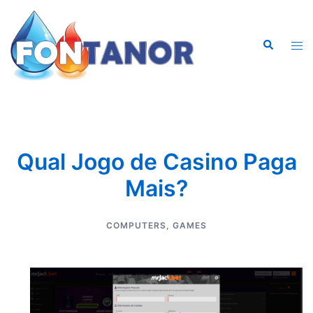
Saltar
al
Buscar
contenido
Alte
men
Qual Jogo de Casino Paga
Mais?
COMPUTERS, GAMES