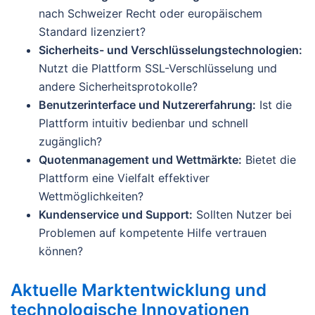
nach Schweizer Recht oder europäischem
Standard lizenziert?
Sicherheits- und Verschlüsselungstechnologien:
Nutzt die Plattform SSL-Verschlüsselung und
andere Sicherheitsprotokolle?
Benutzerinterface und Nutzererfahrung:
Ist die
Plattform intuitiv bedienbar und schnell
zugänglich?
Quotenmanagement und Wettmärkte:
Bietet die
Plattform eine Vielfalt effektiver
Wettmöglichkeiten?
Kundenservice und Support:
Sollten Nutzer bei
Problemen auf kompetente Hilfe vertrauen
können?
Aktuelle Marktentwicklung und
technologische Innovationen