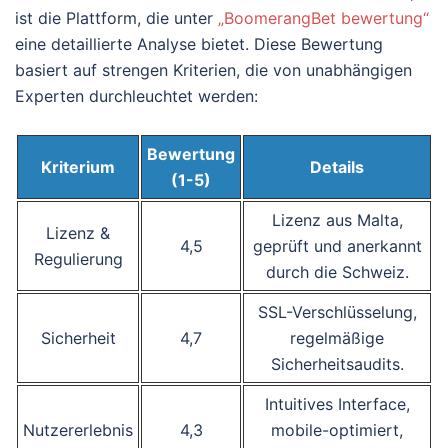
ist die Plattform, die unter
„BoomerangBet bewertung“
eine detaillierte Analyse bietet. Diese Bewertung
basiert auf strengen Kriterien, die von unabhängigen
Experten durchleuchtet werden:
Bewertung
Kriterium
Details
(1-5)
Lizenz aus Malta,
Lizenz &
4,5
geprüft und anerkannt
Regulierung
durch die Schweiz.
SSL-Verschlüsselung,
Sicherheit
4,7
regelmäßige
Sicherheitsaudits.
Intuitives Interface,
Nutzererlebnis
4,3
mobile-optimiert,