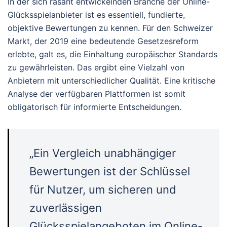
In der sich rasant entwickelnden Branche der Online-
Glücksspielanbieter ist es essentiell, fundierte,
objektive Bewertungen zu kennen. Für den Schweizer
Markt, der 2019 eine bedeutende Gesetzesreform
erlebte, galt es, die Einhaltung europäischer Standards
zu gewährleisten. Das ergibt eine Vielzahl von
Anbietern mit unterschiedlicher Qualität. Eine kritische
Analyse der verfügbaren Plattformen ist somit
obligatorisch für informierte Entscheidungen.
„Ein Vergleich unabhängiger
Bewertungen ist der Schlüssel
für Nutzer, um sicheren und
zuverlässigen
Glücksspielangeboten im Online-