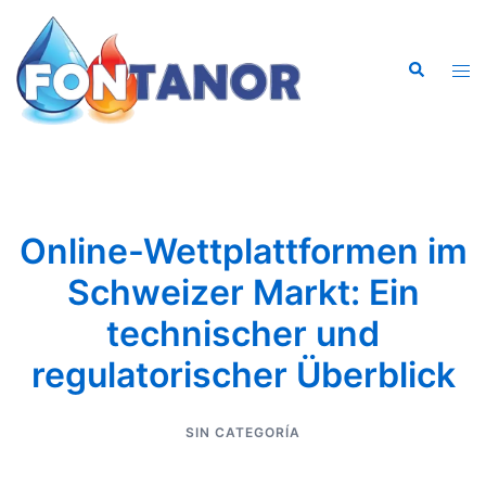
Saltar
al
Buscar
contenido
Alte
men
Online-Wettplattformen im
Schweizer Markt: Ein
technischer und
regulatorischer Überblick
SIN CATEGORÍA