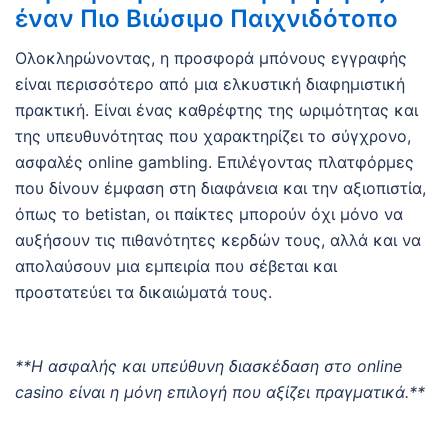
έναν Πιο Βιώσιμο Παιχνιδότοπο
Ολοκληρώνοντας, η προσφορά μπόνους εγγραφής
είναι περισσότερο από μια ελκυστική διαφημιστική
πρακτική. Είναι ένας καθρέφτης της ωριμότητας και
της υπευθυνότητας που χαρακτηρίζει το σύγχρονο,
ασφαλές online gambling. Επιλέγοντας πλατφόρμες
που δίνουν έμφαση στη διαφάνεια και την αξιοπιστία,
όπως το betistan, οι παίκτες μπορούν όχι μόνο να
αυξήσουν τις πιθανότητες κερδών τους, αλλά και να
απολαύσουν μια εμπειρία που σέβεται και
προστατεύει τα δικαιώματά τους.
**Η ασφαλής και υπεύθυνη διασκέδαση στο online
casino είναι η μόνη επιλογή που αξίζει πραγματικά.**