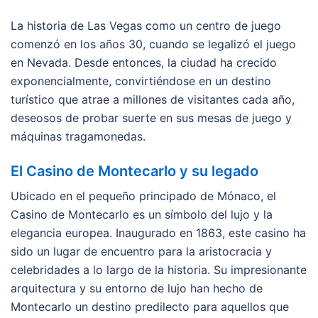
La historia de Las Vegas como un centro de juego
comenzó en los años 30, cuando se legalizó el juego
en Nevada. Desde entonces, la ciudad ha crecido
exponencialmente, convirtiéndose en un destino
turístico que atrae a millones de visitantes cada año,
deseosos de probar suerte en sus mesas de juego y
máquinas tragamonedas.
El Casino de Montecarlo y su legado
Ubicado en el pequeño principado de Mónaco, el
Casino de Montecarlo es un símbolo del lujo y la
elegancia europea. Inaugurado en 1863, este casino ha
sido un lugar de encuentro para la aristocracia y
celebridades a lo largo de la historia. Su impresionante
arquitectura y su entorno de lujo han hecho de
Montecarlo un destino predilecto para aquellos que