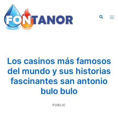
Saltar
al
Buscar
contenido
Alte
men
Los casinos más famosos
del mundo y sus historias
fascinantes san antonio
bulo bulo
PUBLIC