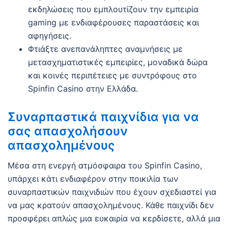
εκδηλώσεις που εμπλουτίζουν την εμπειρία
gaming με ενδιαφέρουσες παραστάσεις και
αφηγήσεις.
Φτιάξτε ανεπανάληπτες αναμνήσεις με
μετασχηματιστικές εμπειρίες, μοναδικά δώρα
και κοινές περιπέτειες με συντρόφους στο
Spinfin Casino στην Ελλάδα.
Συναρπαστικά παιχνίδια για να
σας απασχολήσουν
απασχολημένους
Μέσα στη ενεργή ατμόσφαιρα του Spinfin Casino,
υπάρχει κάτι ενδιαφέρον στην ποικιλία των
συναρπαστικών παιχνιδιών που έχουν σχεδιαστεί για
να μας κρατούν απασχολημένους. Κάθε παιχνίδι δεν
προσφέρει απλώς μια ευκαιρία να κερδίσετε, αλλά μια