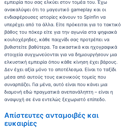
εμπειρία που σας ελκύει στον τομέα του. Έχω
ανακαλύψει ότι το μαγευτικό gameplay και οι
ενδιαφέρουσες ιστορίες κάνουν το Spinfin να
υπερέχει από τα άλλα. Είτε πρόκειται για το τακτικό
βάθος του πόκερ είτε για την αγωνία στα ψηφιακά
κουλοχέρηδες, κάθε παιχνίδι σας προτρέπει να
βυθιστείτε βαθύτερα. Τα εικαστικά και ηχογραφικά
στοιχεία συγχωνεύονται για να δημιουργήσουν μια
ελκυστική εμπειρία όπου κάθε κίνηση έχει βάρους.
Δεν έχει αξία μόνο το αποτέλεσμα. Είναι το ταξίδι
μέσα από αυτούς τους εικονικούς τομείς που
συναρπάζει. Για μένα, αυτό είναι που κάνει μια
διαμονή εδώ πραγματικά ανεπανάληπτη – είναι η
αναψυχή σε ένα εντελώς ξεχωριστό επίπεδο.
Απίστευτες ανταμοιβές και
ευκαιρίες