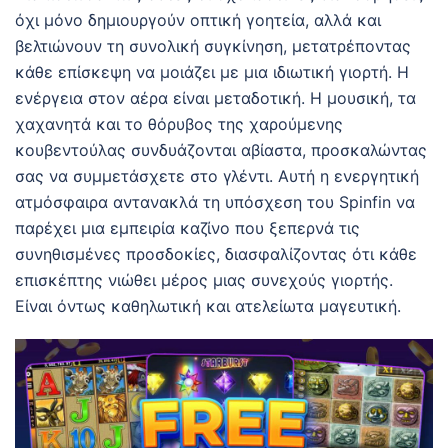
όχι μόνο δημιουργούν οπτική γοητεία, αλλά και
βελτιώνουν τη συνολική συγκίνηση, μετατρέποντας
κάθε επίσκεψη να μοιάζει με μια ιδιωτική γιορτή. Η
ενέργεια στον αέρα είναι μεταδοτική. Η μουσική, τα
χαχανητά και το θόρυβος της χαρούμενης
κουβεντούλας συνδυάζονται αβίαστα, προσκαλώντας
σας να συμμετάσχετε στο γλέντι. Αυτή η ενεργητική
ατμόσφαιρα αντανακλά τη υπόσχεση του Spinfin να
παρέχει μια εμπειρία καζίνο που ξεπερνά τις
συνηθισμένες προσδοκίες, διασφαλίζοντας ότι κάθε
επισκέπτης νιώθει μέρος μιας συνεχούς γιορτής.
Είναι όντως καθηλωτική και ατελείωτα μαγευτική.