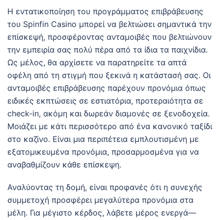
Η εντατικοποίηση του προγράμματος επιβράβευσης
του Spinfin Casino μπορεί να βελτιώσει σημαντικά την
επίσκεψή, προσφέροντας ανταμοιβές που βελτιώνουν
την εμπειρία σας πολύ πέρα από τα ίδια τα παιχνίδια.
Ως μέλος, θα αρχίσετε να παρατηρείτε τα απτά
οφέλη από τη στιγμή που ξεκινά η κατάστασή σας. Οι
ανταμοιβές επιβράβευσης παρέχουν προνόμια όπως
ειδικές εκπτώσεις σε εστιατόρια, προτεραιότητα σε
check-in, ακόμη και δωρεάν διαμονές σε ξενοδοχεία.
Μοιάζει με κάτι περισσότερο από ένα κανονικό ταξίδι
στο καζίνο. Είναι μια περιπέτεια εμπλουτισμένη με
εξατομικευμένα προνόμια, προσαρμοσμένα για να
αναβαθμίζουν κάθε επίσκεψη.
Αναλύοντας τη δομή, είναι προφανές ότι η συνεχής
συμμετοχή προσφέρει μεγαλύτερα προνόμια στα
μέλη. Για μέγιστο κέρδος, λάβετε μέρος ενεργά—