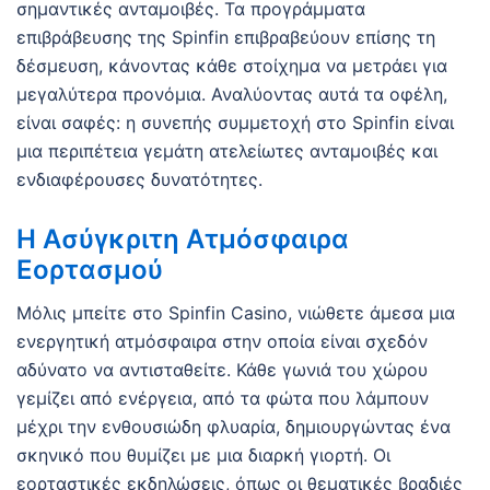
σημαντικές ανταμοιβές. Τα προγράμματα
επιβράβευσης της Spinfin επιβραβεύουν επίσης τη
δέσμευση, κάνοντας κάθε στοίχημα να μετράει για
μεγαλύτερα προνόμια. Αναλύοντας αυτά τα οφέλη,
είναι σαφές: η συνεπής συμμετοχή στο Spinfin είναι
μια περιπέτεια γεμάτη ατελείωτες ανταμοιβές και
ενδιαφέρουσες δυνατότητες.
Η Ασύγκριτη Ατμόσφαιρα
Εορτασμού
Μόλις μπείτε στο Spinfin Casino, νιώθετε άμεσα μια
ενεργητική ατμόσφαιρα στην οποία είναι σχεδόν
αδύνατο να αντισταθείτε. Κάθε γωνιά του χώρου
γεμίζει από ενέργεια, από τα φώτα που λάμπουν
μέχρι την ενθουσιώδη φλυαρία, δημιουργώντας ένα
σκηνικό που θυμίζει με μια διαρκή γιορτή. Οι
εορταστικές εκδηλώσεις, όπως οι θεματικές βραδιές