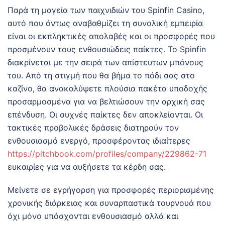
Παρά τη μαγεία των παιχνιδιών του Spinfin Casino,
αυτό που όντως αναβαθμίζει τη συνολική εμπειρία
είναι οι εκπληκτικές απολαβές και οι προσφορές που
προσμένουν τους ενθουσιώδεις παίκτες. Το Spinfin
διακρίνεται με την σειρά των απίστευτων μπόνους
του. Από τη στιγμή που θα βήμα το πόδι σας στο
καζίνο, θα ανακαλύψετε πλούσια πακέτα υποδοχής
προσαρμοσμένα για να βελτιώσουν την αρχική σας
επένδυση. Οι συχνές παίκτες δεν αποκλείονται. Οι
τακτικές προβολικές δράσεις διατηρούν τον
ενθουσιασμό ενεργό, προσφέροντας ιδιαίτερες
https://pitchbook.com/profiles/company/229862-71
ευκαιρίες για να αυξήσετε τα κέρδη σας.
Μείνετε σε εγρήγορση για προσφορές περιορισμένης
χρονικής διάρκειας και συναρπαστικά τουρνουά που
όχι μόνο υπόσχονται ενθουσιασμό αλλά και