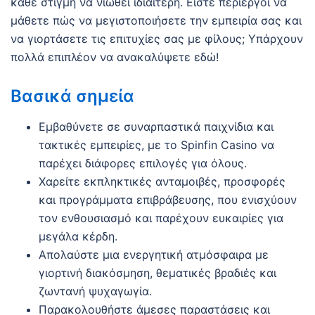
κάθε στιγμή να νιώθει ιδιαίτερη. Είστε περίεργοι να
μάθετε πώς να μεγιστοποιήσετε την εμπειρία σας και
να γιορτάσετε τις επιτυχίες σας με φίλους; Υπάρχουν
πολλά επιπλέον να ανακαλύψετε εδώ!
Βασικά σημεία
Εμβαθύνετε σε συναρπαστικά παιχνίδια και
τακτικές εμπειρίες, με το Spinfin Casino να
παρέχει διάφορες επιλογές για όλους.
Χαρείτε εκπληκτικές ανταμοιβές, προσφορές
και προγράμματα επιβράβευσης, που ενισχύουν
τον ενθουσιασμό και παρέχουν ευκαιρίες για
μεγάλα κέρδη.
Απολαύστε μια ενεργητική ατμόσφαιρα με
γιορτινή διακόσμηση, θεματικές βραδιές και
ζωντανή ψυχαγωγία.
Παρακολουθήστε άμεσες παραστάσεις και