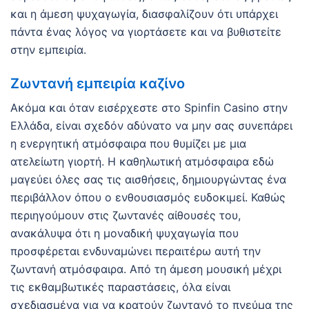
και η άμεση ψυχαγωγία, διασφαλίζουν ότι υπάρχει
πάντα ένας λόγος να γιορτάσετε και να βυθιστείτε
στην εμπειρία.
Ζωντανή εμπειρία καζίνο
Ακόμα και όταν εισέρχεστε στο Spinfin Casino στην
Ελλάδα, είναι σχεδόν αδύνατο να μην σας συνεπάρει
η ενεργητική ατμόσφαιρα που θυμίζει με μια
ατελείωτη γιορτή. Η καθηλωτική ατμόσφαιρα εδώ
μαγεύει όλες σας τις αισθήσεις, δημιουργώντας ένα
περιβάλλον όπου ο ενθουσιασμός ευδοκιμεί. Καθώς
περιηγούμουν στις ζωντανές αίθουσές του,
ανακάλυψα ότι η μοναδική ψυχαγωγία που
προσφέρεται ενδυναμώνει περαιτέρω αυτή την
ζωντανή ατμόσφαιρα. Από τη άμεση μουσική μέχρι
τις εκθαμβωτικές παραστάσεις, όλα είναι
σχεδιασμένα για να κρατούν ζωντανό το πνεύμα της