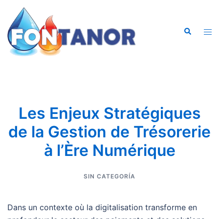
Saltar
al
Buscar
contenido
Alte
men
Les Enjeux Stratégiques
de la Gestion de Trésorerie
à l’Ère Numérique
SIN CATEGORÍA
Dans un contexte où la digitalisation transforme en