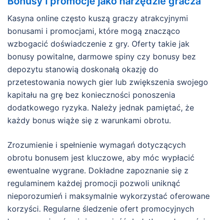
Bonusy i promocje jako narzędzie gracza
Kasyna online często kuszą graczy atrakcyjnymi
bonusami i promocjami, które mogą znacząco
wzbogacić doświadczenie z gry. Oferty takie jak
bonusy powitalne, darmowe spiny czy bonusy bez
depozytu stanowią doskonałą okazję do
przetestowania nowych gier lub zwiększenia swojego
kapitału na grę bez konieczności ponoszenia
dodatkowego ryzyka. Należy jednak pamiętać, że
każdy bonus wiąże się z warunkami obrotu.
Zrozumienie i spełnienie wymagań dotyczących
obrotu bonusem jest kluczowe, aby móc wypłacić
ewentualne wygrane. Dokładne zapoznanie się z
regulaminem każdej promocji pozwoli uniknąć
nieporozumień i maksymalnie wykorzystać oferowane
korzyści. Regularne śledzenie ofert promocyjnych