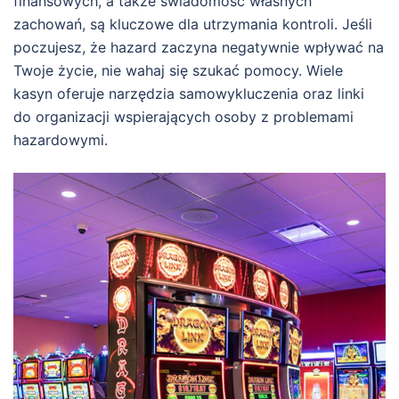
finansowych, a także świadomość własnych
zachowań, są kluczowe dla utrzymania kontroli. Jeśli
poczujesz, że hazard zaczyna negatywnie wpływać na
Twoje życie, nie wahaj się szukać pomocy. Wiele
kasyn oferuje narzędzia samowykluczenia oraz linki
do organizacji wspierających osoby z problemami
hazardowymi.