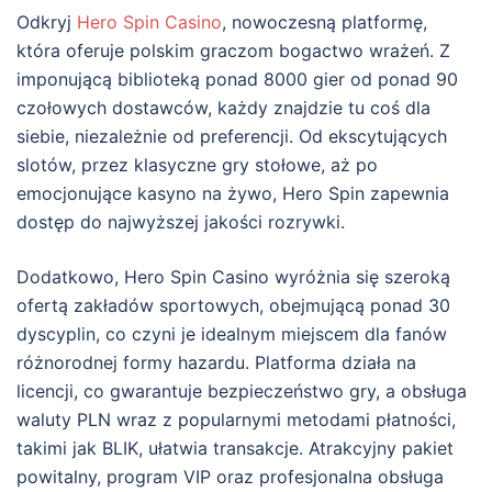
Odkryj
Hero Spin Casino
, nowoczesną platformę,
która oferuje polskim graczom bogactwo wrażeń. Z
imponującą biblioteką ponad 8000 gier od ponad 90
czołowych dostawców, każdy znajdzie tu coś dla
siebie, niezależnie od preferencji. Od ekscytujących
slotów, przez klasyczne gry stołowe, aż po
emocjonujące kasyno na żywo, Hero Spin zapewnia
dostęp do najwyższej jakości rozrywki.
Dodatkowo, Hero Spin Casino wyróżnia się szeroką
ofertą zakładów sportowych, obejmującą ponad 30
dyscyplin, co czyni je idealnym miejscem dla fanów
różnorodnej formy hazardu. Platforma działa na
licencji, co gwarantuje bezpieczeństwo gry, a obsługa
waluty PLN wraz z popularnymi metodami płatności,
takimi jak BLIK, ułatwia transakcje. Atrakcyjny pakiet
powitalny, program VIP oraz profesjonalna obsługa