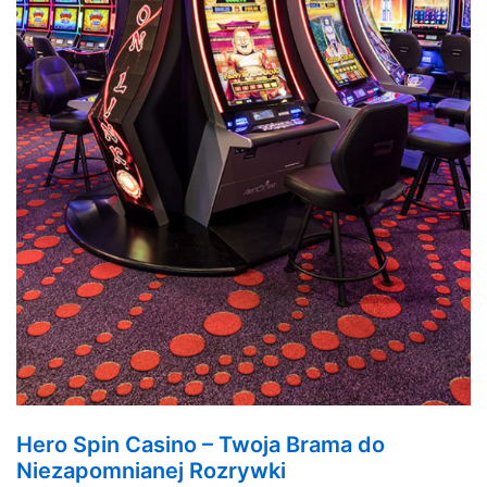
Hero Spin Casino – Twoja Brama do
Niezapomnianej Rozrywki