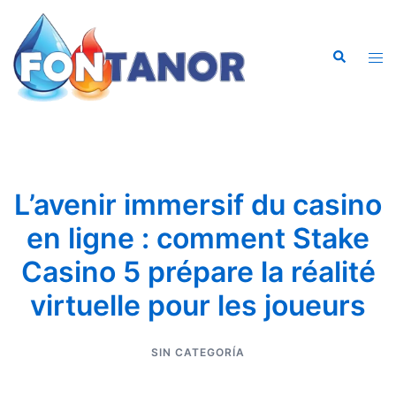
Saltar
al
Buscar
contenido
Alte
men
L’avenir immersif du casino
en ligne : comment Stake
Casino 5 prépare la réalité
virtuelle pour les joueurs
SIN CATEGORÍA