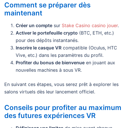
Comment se préparer dès
maintenant
Créer un compte
sur
Stake Casino casino jouer
.
Activer le portefeuille crypto
(BTC, ETH, etc.)
pour des dépôts instantanés.
Inscrire le casque VR
compatible (Oculus, HTC
Vive, etc.) dans les paramètres du profil.
Profiter du bonus de bienvenue
en jouant aux
nouvelles machines à sous VR.
En suivant ces étapes, vous serez prêt à explorer les
salons virtuels dès leur lancement officiel.
Conseils pour profiter au maximum
des futures expériences VR
Définissez vos limites
de mise avant chaque