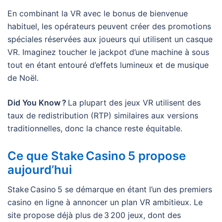
En combinant la VR avec le bonus de bienvenue
habituel, les opérateurs peuvent créer des promotions
spéciales réservées aux joueurs qui utilisent un casque
VR. Imaginez toucher le jackpot d’une machine à sous
tout en étant entouré d’effets lumineux et de musique
de Noël.
Did You Know ?
La plupart des jeux VR utilisent des
taux de redistribution (RTP) similaires aux versions
traditionnelles, donc la chance reste équitable.
Ce que Stake Casino 5 propose
aujourd’hui
Stake Casino 5 se démarque en étant l’un des premiers
casino en ligne à annoncer un plan VR ambitieux. Le
site propose déjà plus de 3 200 jeux, dont des