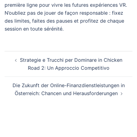
première ligne pour vivre les futures expériences VR.
N’oubliez pas de jouer de façon responsable : fixez
des limites, faites des pauses et profitez de chaque
session en toute sérénité.
Navegación
Strategie e Trucchi per Dominare in Chicken
de
Road 2: Un Approccio Competitivo
entradas
Die Zukunft der Online-Finanzdienstleistungen in
Österreich: Chancen und Herausforderungen