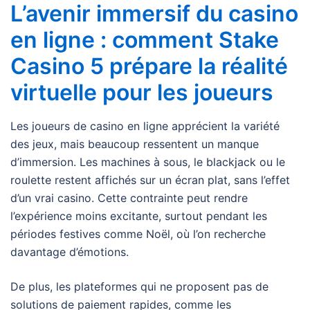
L’avenir immersif du casino
en ligne : comment Stake
Casino 5 prépare la réalité
virtuelle pour les joueurs
Les joueurs de casino en ligne apprécient la variété
des jeux, mais beaucoup ressentent un manque
d’immersion. Les machines à sous, le blackjack ou le
roulette restent affichés sur un écran plat, sans l’effet
d’un vrai casino. Cette contrainte peut rendre
l’expérience moins excitante, surtout pendant les
périodes festives comme Noël, où l’on recherche
davantage d’émotions.
De plus, les plateformes qui ne proposent pas de
solutions de paiement rapides, comme les