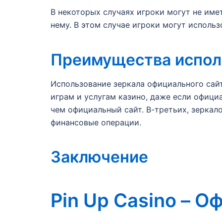
В некоторых случаях игроки могут не име
нему. В этом случае игроки могут использ
Преимущества испол
Использование зеркала официального сайт
играм и услугам казино, даже если офици
чем официальный сайт. В-третьих, зеркал
финансовые операции.
Заключение
Pin Up Casino – 