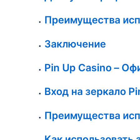
Преимущества исп
Заключение
Pin Up Casino – О
Вход на зеркало Pi
Преимущества испо
Как использовать з