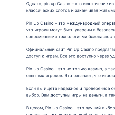
Однако, pin up Casino – это исключение и
классических слотов и заканчивая живым
Pin Up Casino – это международный опера
что игроки могут быть уверены в безопас
современными технологиями безопасност
Официальный сайт Pin Up Casino предлага
доступ к играм. Все это доступно через у
Pin Up Casino – это не только казино, а 
опытных игроков. Это означает, что игрок
Если вы ищете надежное и проверенное онл
выбор. Вам доступны игры на деньги, а т
В целом, Pin Up Casino – это лучший выб
предлагает игрокам широкий спектр услуг,