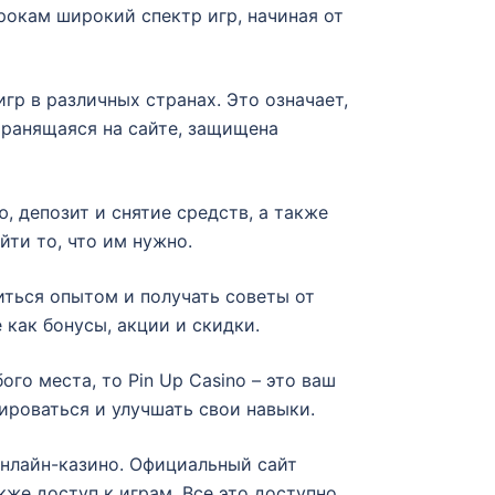
грокам широкий спектр игр, начиная от
гр в различных странах. Это означает,
хранящаяся на сайте, защищена
, депозит и снятие средств, а также
йти то, что им нужно.
литься опытом и получать советы от
 как бонусы, акции и скидки.
го места, то Pin Up Casino – это ваш
ироваться и улучшать свои навыки.
онлайн-казино. Официальный сайт
кже доступ к играм. Все это доступно