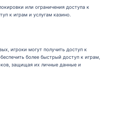
блокировки или ограничения доступа к
туп к играм и услугам казино.
вых, игроки могут получить доступ к
обеспечить более быстрый доступ к играм,
оков, защищая их личные данные и