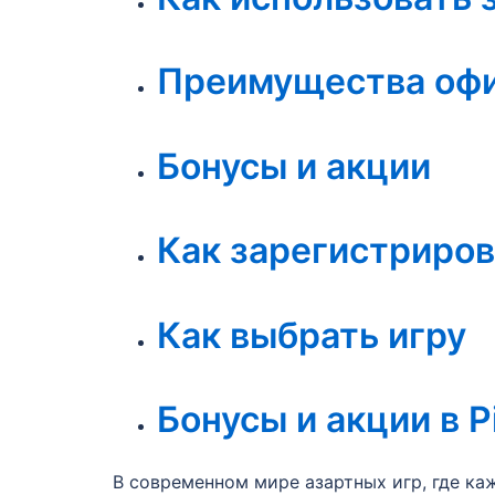
Преимущества офиц
Бонусы и акции
Как зарегистрирова
Как выбрать игру
Бонусы и акции в P
В современном мире азартных игр, где ка