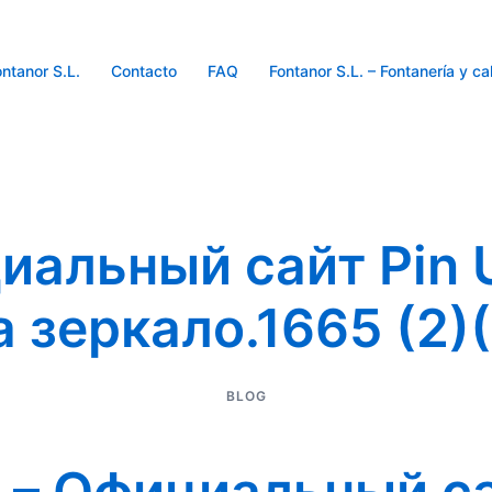
ntanor S.L.
Contacto
FAQ
Fontanor S.L. – Fontanería y ca
иальный сайт Pin 
а зеркало.1665 (2)(
BLOG
 – Официальный са