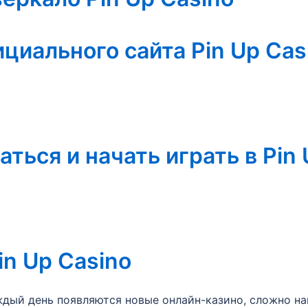
иального сайта Pin Up Cas
ться и начать играть в Pin 
in Up Casino
ждый день появляются новые онлайн-казино, сложно н