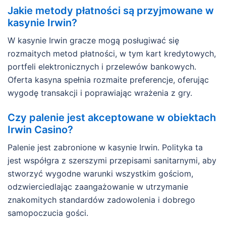
Jakie metody płatności są przyjmowane w
kasynie Irwin?
W kasynie Irwin gracze mogą posługiwać się
rozmaitych metod płatności, w tym kart kredytowych,
portfeli elektronicznych i przelewów bankowych.
Oferta kasyna spełnia rozmaite preferencje, oferując
wygodę transakcji i poprawiając wrażenia z gry.
Czy palenie jest akceptowane w obiektach
Irwin Casino?
Palenie jest zabronione w kasynie Irwin. Polityka ta
jest współgra z szerszymi przepisami sanitarnymi, aby
stworzyć wygodne warunki wszystkim gościom,
odzwierciedlając zaangażowanie w utrzymanie
znakomitych standardów zadowolenia i dobrego
samopoczucia gości.