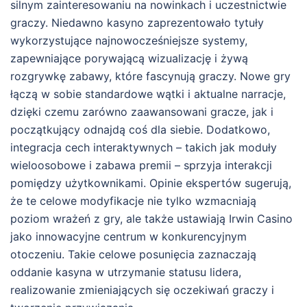
silnym zainteresowaniu na nowinkach i uczestnictwie
graczy. Niedawno kasyno zaprezentowało tytuły
wykorzystujące najnowocześniejsze systemy,
zapewniające porywającą wizualizację i żywą
rozgrywkę zabawy, które fascynują graczy. Nowe gry
łączą w sobie standardowe wątki i aktualne narracje,
dzięki czemu zarówno zaawansowani gracze, jak i
początkujący odnajdą coś dla siebie. Dodatkowo,
integracja cech interaktywnych – takich jak moduły
wieloosobowe i zabawa premii – sprzyja interakcji
pomiędzy użytkownikami. Opinie ekspertów sugerują,
że te celowe modyfikacje nie tylko wzmacniają
poziom wrażeń z gry, ale także ustawiają Irwin Casino
jako innowacyjne centrum w konkurencyjnym
otoczeniu. Takie celowe posunięcia zaznaczają
oddanie kasyna w utrzymanie statusu lidera,
realizowanie zmieniających się oczekiwań graczy i