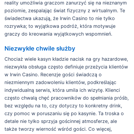
reality umożliwia graczom zanurzyć się na nieznanym
poziomie, zespalając świat fizyczny z wirtualnym. Te
świadectwa ukazują, że Irwin Casino to nie tylko
rozrywka; to wyjątkowa podróż, która motywuje
graczy do kreowania wyjątkowych wspomnień.
Niezwykłe chwile służby
Chociaż wiele kasyn kładzie nacisk na gry hazardowe,
niezwykła obsługa często definiuje przeżycia klientów
w Irwin Casino. Recenzje gości świadczą o
niezmiennym zadowoleniu klientów, podkreślając
indywidualną serwis, która umila ich wizytę. Klienci
często chwalą chęć pracowników do spełniania próśb,
bez względu na to, czy dotyczy to konkretny drink,
czy pomoc w poruszaniu się po kasynie. Ta troska o
detale nie tylko sprzyja gościnnej atmosferze, ale
także tworzy wierność wśród gości. Co więcej,