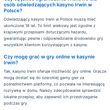
osób odwiedzających kasyno Irwin w
Polsce?
Odwiedzający kasyno Irwin w Polsce muszą mieć
ukończone 18 lat. To limit wiekowy jest zgodne z
krajowymi przepisami dotyczącymi hazardu,
gwarantując pewne i odpowiedzialne środowisko gry
wszystkim klientom korzystającym z kasyna.
Czy mogę grać w gry online w kasynie
Irwin?
Tak, kasyno Irwin oferuje możliwość gry online. Gracze
mogą dostać się do szerokiej gamy gier za
pośrednictwem platformy, co pozwala na interesującą
rozrywkę w domu. Należy zdecydowanie sprawdzić
lokalne przepisy, aby zapewnić ich przestrzeganie
podczas gry.