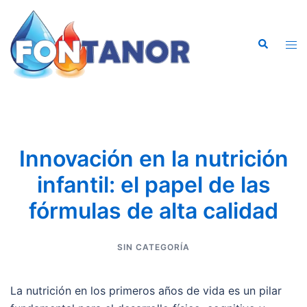
Saltar
al
Buscar
contenido
Alte
men
Innovación en la nutrición
infantil: el papel de las
fórmulas de alta calidad
SIN CATEGORÍA
La nutrición en los primeros años de vida es un pilar