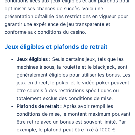
conditions liées aux jeux éligibles et aux plafonds pour
optimiser ses chances de succès. Voici une
présentation détaillée des restrictions en vigueur pour
garantir une expérience de jeu transparente et
conforme aux conditions du casino.
Jeux éligibles et plafonds de retrait
Jeux éligibles :
Seuls certains jeux, tels que les
machines à sous, la roulette et le blackjack, sont
généralement éligibles pour utiliser les bonus. Les
jeux en direct, le poker et le vidéo poker peuvent
être soumis à des restrictions spécifiques ou
totalement exclus des conditions de mise.
Plafonds de retrait :
Après avoir rempli les
conditions de mise, le montant maximum pouvant
être retiré avec un bonus est souvent limité. Par
exemple, le plafond peut être fixé à 1000 €,