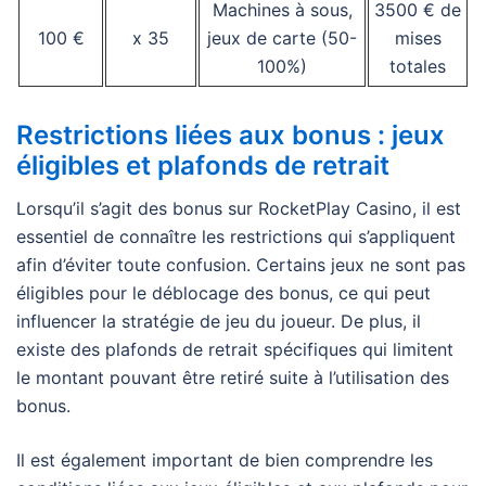
Machines à sous,
3500 € de
100 €
x 35
jeux de carte (50-
mises
100%)
totales
Restrictions liées aux bonus : jeux
éligibles et plafonds de retrait
Lorsqu’il s’agit des bonus sur RocketPlay Casino, il est
essentiel de connaître les restrictions qui s’appliquent
afin d’éviter toute confusion. Certains jeux ne sont pas
éligibles pour le déblocage des bonus, ce qui peut
influencer la stratégie de jeu du joueur. De plus, il
existe des plafonds de retrait spécifiques qui limitent
le montant pouvant être retiré suite à l’utilisation des
bonus.
Il est également important de bien comprendre les