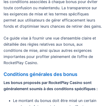
les conditions associées à chaque bonus pour éviter
toute confusion ou malentendu. La transparence sur
les exigences de mise et les termes spécifiques
permet aux utilisateurs de gérer efficacement leurs
fonds et d’optimiser leurs chances de retirer des gains.
Ce guide vise à fournir une vue d’ensemble claire et
détaillée des règles relatives aux bonus, aux
conditions de mise, ainsi qu’aux autres exigences
importantes pour profiter pleinement de l’offre de
RocketPlay Casino.
Conditions générales des bonus
Les bonus proposés par RocketPlay Casino sont
généralement soumis à des conditions spécifiques :
Le montant du bonus doit être misé un certain