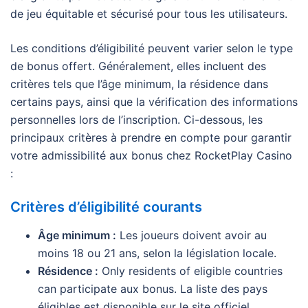
de jeu équitable et sécurisé pour tous les utilisateurs.
Les conditions d’éligibilité peuvent varier selon le type
de bonus offert. Généralement, elles incluent des
critères tels que l’âge minimum, la résidence dans
certains pays, ainsi que la vérification des informations
personnelles lors de l’inscription. Ci-dessous, les
principaux critères à prendre en compte pour garantir
votre admissibilité aux bonus chez RocketPlay Casino
:
Critères d’éligibilité courants
Âge minimum :
Les joueurs doivent avoir au
moins 18 ou 21 ans, selon la législation locale.
Résidence :
Only residents of eligible countries
can participate aux bonus. La liste des pays
éligibles est disponible sur le site officiel.