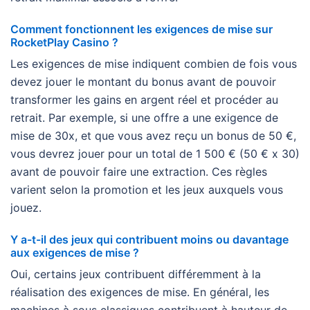
Comment fonctionnent les exigences de mise sur
RocketPlay Casino ?
Les exigences de mise indiquent combien de fois vous
devez jouer le montant du bonus avant de pouvoir
transformer les gains en argent réel et procéder au
retrait. Par exemple, si une offre a une exigence de
mise de 30x, et que vous avez reçu un bonus de 50 €,
vous devrez jouer pour un total de 1 500 € (50 € x 30)
avant de pouvoir faire une extraction. Ces règles
varient selon la promotion et les jeux auxquels vous
jouez.
Y a-t-il des jeux qui contribuent moins ou davantage
aux exigences de mise ?
Oui, certains jeux contribuent différemment à la
réalisation des exigences de mise. En général, les
machines à sous classiques contribuent à hauteur de