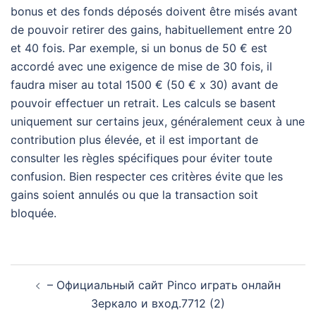
bonus et des fonds déposés doivent être misés avant
de pouvoir retirer des gains, habituellement entre 20
et 40 fois. Par exemple, si un bonus de 50 € est
accordé avec une exigence de mise de 30 fois, il
faudra miser au total 1500 € (50 € x 30) avant de
pouvoir effectuer un retrait. Les calculs se basent
uniquement sur certains jeux, généralement ceux à une
contribution plus élevée, et il est important de
consulter les règles spécifiques pour éviter toute
confusion. Bien respecter ces critères évite que les
gains soient annulés ou que la transaction soit
bloquée.
Navegación
– Официальный сайт Pinco играть онлайн
de
Зеркало и вход.7712 (2)
entradas