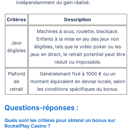
indépendamment du gain réalisé.
Critères
Description
Machines à sous, roulette, blackjack.
Enfants à la mise en jeu des jeux non
Jeux
éligibles, tels que le vidéo poker ou les
éligibles
jeux en direct, le retrait potentiel peut être
réduit ou impossible.
Plafond
Généralement fixé à 1000 € ou un
de
montant équivalent en devise locale, selon
retrait
les conditions spécifiques du bonus.
Questions-réponses :
Quels sont les critères pour obtenir un bonus sur
RocketPlay Casino ?