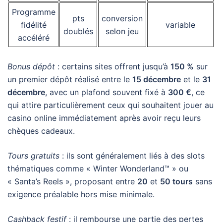
Programme
pts
conversion
fidélité
variable
doublés
selon jeu
accéléré
Bonus dépôt
: certains sites offrent jusqu’à
150 %
sur
un premier dépôt réalisé entre le
15 décembre
et le
31
décembre
, avec un plafond souvent fixé à
300 €
, ce
qui attire particulièrement ceux qui souhaitent jouer au
casino online immédiatement après avoir reçu leurs
chèques cadeaux.
Tours gratuits
: ils sont généralement liés à des slots
thématiques comme « Winter Wonderland™ » ou
« Santa’s Reels », proposant entre
20
et
50 tours
sans
exigence préalable hors mise minimale.
Cashback festif
: il rembourse une partie des pertes