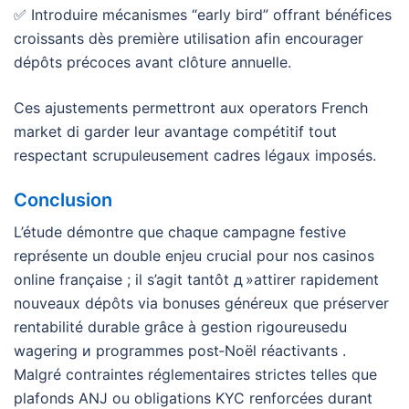
✅ Introduire mécanismes “early bird” offrant bénéfices
croissants dès première utilisation afin encourager
dépôts précoces avant clôture annuelle.
Ces ajustements permettront aux operators French
market di garder leur avantage compétitif tout
respectant scrupuleusement cadres légaux imposés.
Conclusion
L’étude démontre que chaque campagne festive
représente un double enjeu crucial pour nos casinos
online française ; il s’agit tantôt д »attirer rapidement
nouveaux dépôts via bonuses généreux que préserver
rentabilité durable grâce à gestion rigoureusedu
wagering и programmes post‑Noël réactivants .
Malgré contraintes réglementaires strictes telles que
plafonds ANJ ou obligations KYC renforcées durant