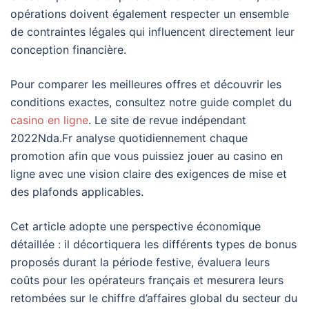
opérations doivent également respecter un ensemble
de contraintes légales qui influencent directement leur
conception financière.
Pour comparer les meilleures offres et découvrir les
conditions exactes, consultez notre guide complet du
casino en ligne
. Le site de revue indépendant
2022Nda.Fr analyse quotidiennement chaque
promotion afin que vous puissiez jouer au casino en
ligne avec une vision claire des exigences de mise et
des plafonds applicables.
Cet article adopte une perspective économique
détaillée : il décortiquera les différents types de bonus
proposés durant la période festive, évaluera leurs
coûts pour les opérateurs français et mesurera leurs
retombées sur le chiffre d’affaires global du secteur du