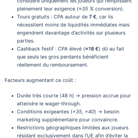
considère uniquement les joueurs qui remplissent
pleinement leur exigence (
≈35 %
conversion).
Tours gratuits : CPA autour de
7 €
, car ils
nécessitent moins de liquidités immédiates mais
engendrent davantage d’activités sur plusieurs
parties.
Cashback festif : CPA élevé (
≈18 €
) dû au fait
que seuls les gros perdants bénéficient
réellement du remboursement.
Facteurs augmentant ce coût :
Durée très courte (48 h) → pression accrue pour
atteindre le wager‑through.
Conditions exigeantes (
×35
,
×40
) → besoin
marketing supplémentaire pour convaincre.
Restrictions géographiques limitées aux joueurs
résidant exclusivement dans l’UE afin d’éviter la