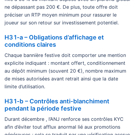
ne dépassant pas 200 €. De plus, toute offre doit
préciser un RTP moyen minimum pour rassurer le
joueur sur son retour sur investissement potentiel.
H3 1‑a – Obligations d’affichage et
conditions claires
Chaque bannière festive doit comporter une mention
explicite indiquant : montant offert, conditionnement
au dépôt minimum (souvent 20 €), nombre maximum
de mises autorisées avant retrait ainsi que la date
limite d’utilisation.
H3 1‑b – Contrôles anti‑blanchiment
pendant la période festive
Durant décembre , l’ANJ renforce ses contrôles KYC
afin d’éviter tout afflux anormal lié aux promotions
généreuses ; cela se traduit par une vérification accrue