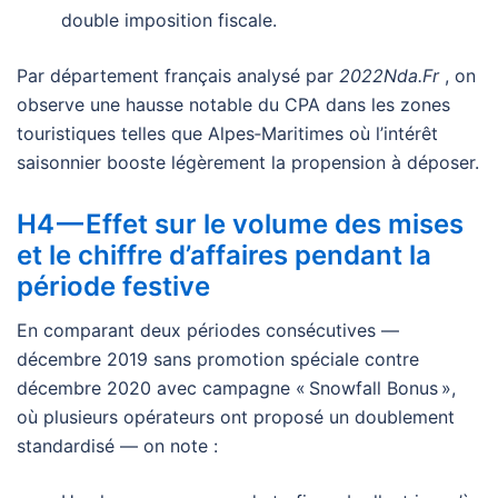
double imposition fiscale.
Par département français analysé par
2022Nda.Fr
, on
observe une hausse notable du CPA dans les zones
touristiques telles que Alpes‑Maritimes où l’intérêt
saisonnier booste légèrement la propension à déposer.
H4 — Effet sur le volume des mises
et le chiffre d’affaires pendant la
période festive
En comparant deux périodes consécutives —
décembre 2019 sans promotion spéciale contre
décembre 2020 avec campagne « Snowfall Bonus »,
où plusieurs opérateurs ont proposé un doublement
standardisé — on note :