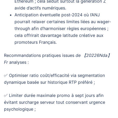
Ethereum ; cela séduit surtout la génération Z
avide d’actifs numériques.
Anticipation éventuelle post‑2024 où l’ANJ
pourrait relaxer certaines limites liées au wager‐
through afin d’harmoniser règles européennes ;
cela offrirait davantage latitude créative aux
promoteurs Français.
Recommandations pratiques issues
de 【20226Nda】
Fr
analyses :
✅ Optimiser ratio coût/efficacité via segmentation
dynamique basée sur historique RTP préféré ;
✅ Limiter durée maximale promo à sept jours afin
évitant surcharge serveur tout conservant urgence
psychologique ;