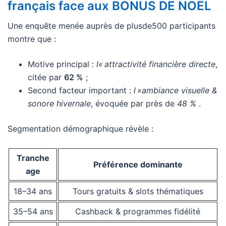
français face aux BONUS DE NOËL
Une enquête menée auprès de plusde​500 participants
montre que :
Motive principal :
l« attractivité financière directe
,
citée par
62 %
;
Second facteur important :
l »ambiance visuelle &
sonore hivernale
, évoquée par près de
48 %
.
Segmentation démographique révèle :
Tranche
Préférence dominante
age
18–34 ans
Tours gratuits & slots thématiques
35–54 ans
Cashback & programmes fidélité