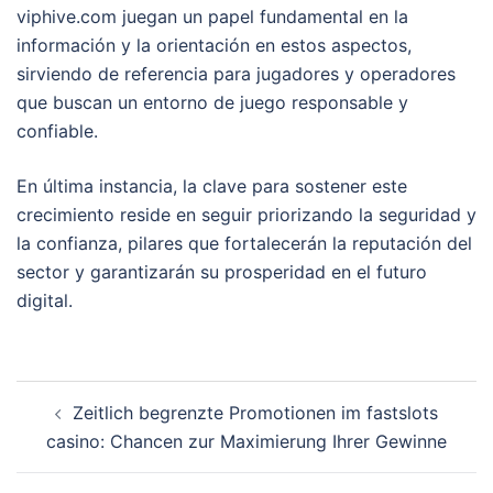
viphive.com juegan un papel fundamental en la
información y la orientación en estos aspectos,
sirviendo de referencia para jugadores y operadores
que buscan un entorno de juego responsable y
confiable.
En última instancia, la clave para sostener este
crecimiento reside en seguir priorizando la seguridad y
la confianza, pilares que fortalecerán la reputación del
sector y garantizarán su prosperidad en el futuro
digital.
Navegación
Zeitlich begrenzte Promotionen im fastslots
de
casino: Chancen zur Maximierung Ihrer Gewinne
entradas