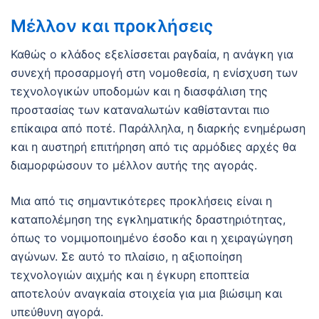
Μέλλον και προκλήσεις
Καθώς ο κλάδος εξελίσσεται ραγδαία, η ανάγκη για
συνεχή προσαρμογή στη νομοθεσία, η ενίσχυση των
τεχνολογικών υποδομών και η διασφάλιση της
προστασίας των καταναλωτών καθίστανται πιο
επίκαιρα από ποτέ. Παράλληλα, η διαρκής ενημέρωση
και η αυστηρή επιτήρηση από τις αρμόδιες αρχές θα
διαμορφώσουν το μέλλον αυτής της αγοράς.
Μια από τις σημαντικότερες προκλήσεις είναι η
καταπολέμηση της εγκληματικής δραστηριότητας,
όπως το νομιμοποιημένο έσοδο και η χειραγώγηση
αγώνων. Σε αυτό το πλαίσιο, η αξιοποίηση
τεχνολογιών αιχμής και η έγκυρη εποπτεία
αποτελούν αναγκαία στοιχεία για μια βιώσιμη και
υπεύθυνη αγορά.