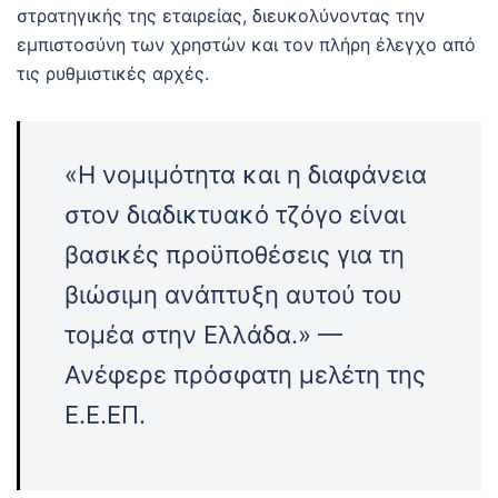
στρατηγικής της εταιρείας, διευκολύνοντας την
εμπιστοσύνη των χρηστών και τον πλήρη έλεγχο από
τις ρυθμιστικές αρχές.
«Η νομιμότητα και η διαφάνεια
στον διαδικτυακό τζόγο είναι
βασικές προϋποθέσεις για τη
βιώσιμη ανάπτυξη αυτού του
τομέα στην Ελλάδα.» —
Ανέφερε πρόσφατη μελέτη της
E.E.EΠ.