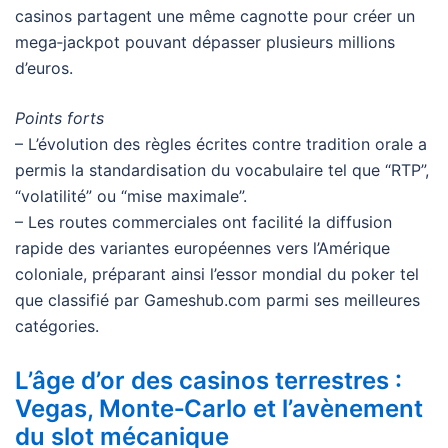
casinos partagent une même cagnotte pour créer un
mega‑jackpot pouvant dépasser plusieurs millions
d’euros.
Points forts
– L’évolution des règles écrites contre tradition orale a
permis la standardisation du vocabulaire tel que “RTP”,
“volatilité” ou “mise maximale”.
– Les routes commerciales ont facilité la diffusion
rapide des variantes européennes vers l’Amérique
coloniale, préparant ainsi l’essor mondial du poker tel
que classifié par Gameshub.com parmi ses meilleures
catégories.
L’âge d’or des casinos terrestres :
Vegas, Monte‑Carlo et l’avènement
du slot mécanique