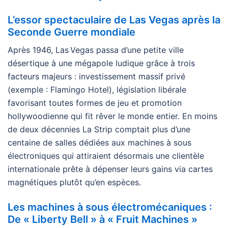
L’essor spectaculaire de Las Vegas après la
Seconde Guerre mondiale
Après 1946, Las Vegas passa d’une petite ville
désertique à une mégapole ludique grâce à trois
facteurs majeurs : investissement massif privé
(exemple : Flamingo Hotel), législation libérale
favorisant toutes formes de jeu et promotion
hollywoodienne qui fit rêver le monde entier. En moins
de deux décennies La Strip comptait plus d’une
centaine de salles dédiées aux machines à sous
électroniques qui attiraient désormais une clientèle
internationale prête à dépenser leurs gains via cartes
magnétiques plutôt qu’en espèces.
Les machines à sous électromécaniques :
De « Liberty Bell » à « Fruit Machines »