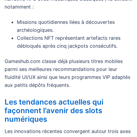
notamment :
Missions quotidiennes liées à découvertes
archéologiques.
Collections NFT représentant artefacts rares
débloqués après cinq jackpots consécutifs.
Gameshub.com classe déjà plusieurs titres mobiles
parmi ses meilleures recommandations pour leur
fluidité UI/UX ainsi que leurs programmes VIP adaptés
aux petits dépôts fréquents.
Les tendances actuelles qui
façonnent l’avenir des slots
numériques
Les innovations récentes convergent autour trois axes