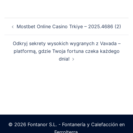
Navegación
Mostbet Online Casino Trkiye – 2025.4686 (2)
de
entradas
Odkryj sekrety wysokich wygranych z Vavada –
platformą, gdzie Twoja fortuna czeka każdego
dnia!
© 2026 Fontanor S.L. - Fontanería y Calefacción en
Ferrolterra.