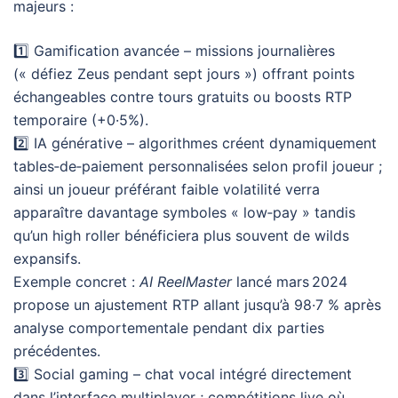
majeurs :
1️⃣ Gamification avancée – missions journalières
(« défiez Zeus pendant sept jours ») offrant points
échangeables contre tours gratuits ou boosts RTP
temporaire (+0·5%).
2️⃣ IA générative – algorithmes créent dynamiquement
tables‑de‑paiement personnalisées selon profil joueur ;
ainsi un joueur préférant faible volatilité verra
apparaître davantage symboles « low‑pay » tandis
qu’un high roller bénéficiera plus souvent de wilds
expansifs.
Exemple concret :
AI ReelMaster
lancé mars 2024
propose un ajustement RTP allant jusqu’à 98·7 % après
analyse comportementale pendant dix parties
précédentes.
3️⃣ Social gaming – chat vocal intégré directement
dans l’interface multiplayer ; compétitions live où