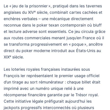
Le « jeu de la prisonnier », pratiqué dans les tavernes
anglaises du XIVᵉ siècle, combinait cartes cachées et
enchères verbales – une mécanique directement
reconnue dans le poker texan contemporain où bluff
et lecture adverse sont essentiels. Ce jeu circula grâce
aux routes commerciales menant jusqu’en France où il
se transforma progressivement en « poque », ancêtre
direct du poker moderne introduit aux États‑Unis au
XIXᵉ siècle.
Les loteries royales françaises instaurées sous
François Ier représentaient le premier usage officiel
d’un tirage au sort rémunérateur : chaque billet était
imprimé avec un numéro unique relié à une
récompense financière garantie par le Trésor royal.
Cette initiative légale préfigurait aujourd’hui les
jackpots progressifs interconnectés où plusieurs