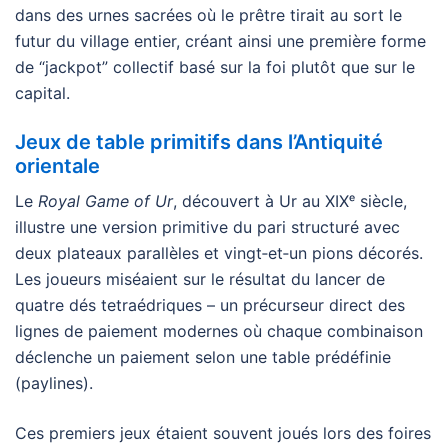
dans des urnes sacrées où le prêtre tirait au sort le
futur du village entier, créant ainsi une première forme
de “jackpot” collectif basé sur la foi plutôt que sur le
capital.
Jeux de table primitifs dans l’Antiquité
orientale
Le
Royal Game of Ur
, découvert à Ur au XIXᵉ siècle,
illustre une version primitive du pari structuré avec
deux plateaux parallèles et vingt‑et‑un pions décorés.
Les joueurs miséaient sur le résultat du lancer de
quatre dés tetraédriques – un précurseur direct des
lignes de paiement modernes où chaque combinaison
déclenche un paiement selon une table prédéfinie
(paylines).
Ces premiers jeux étaient souvent joués lors des foires