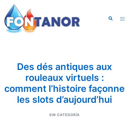
Saltar
al
Buscar
contenido
Alte
men
Des dés antiques aux
rouleaux virtuels :
comment l’histoire façonne
les slots d’aujourd’hui
SIN CATEGORÍA