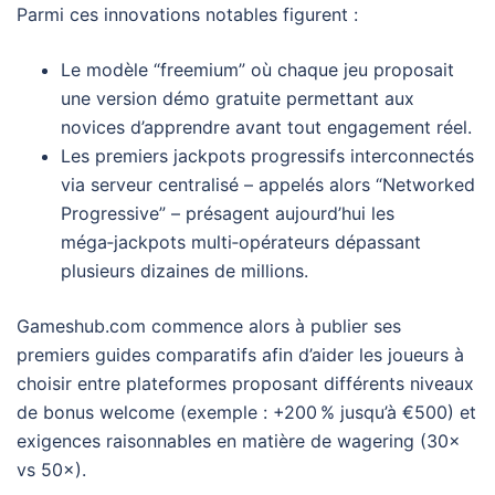
Parmi ces innovations notables figurent :
Le modèle “freemium” où chaque jeu proposait
une version démo gratuite permettant aux
novices d’apprendre avant tout engagement réel.
Les premiers jackpots progressifs interconnectés
via serveur centralisé – appelés alors “Networked
Progressive” – présagent aujourd’hui les
méga‑jackpots multi‑opérateurs dépassant
plusieurs dizaines de millions.
Gameshub.com commence alors à publier ses
premiers guides comparatifs afin d’aider les joueurs à
choisir entre plateformes proposant différents niveaux
de bonus welcome (exemple : +200 % jusqu’à €500) et
exigences raisonnables en matière de wagering (30×
vs 50×).