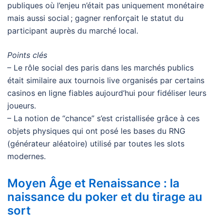
publiques où l’enjeu n’était pas uniquement monétaire
mais aussi social ; gagner renforçait le statut du
participant auprès du marché local.
Points clés
– Le rôle social des paris dans les marchés publics
était similaire aux tournois live organisés par certains
casinos en ligne fiables aujourd’hui pour fidéliser leurs
joueurs.
– La notion de “chance” s’est cristallisée grâce à ces
objets physiques qui ont posé les bases du RNG
(générateur aléatoire) utilisé par toutes les slots
modernes.
Moyen Âge et Renaissance : la
naissance du poker et du tirage au
sort