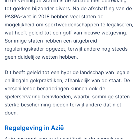
In de Verenigde Staten is de situatie met betrekking
tot gokken bijzonder divers. Na de afschaffing van de
PASPA-wet in 2018 hebben veel staten de
mogelijkheid om sportweddenschappen te legaliseren,
wat heeft geleid tot een golf van nieuwe wetgeving.
Sommige staten hebben een uitgebreid
reguleringskader opgezet, terwijl andere nog steeds
geen duidelijke wetten hebben.
Dit heeft geleid tot een hybride landschap van legale
en illegale gokpraktijken, afhankelijk van de staat. De
verschillende benaderingen kunnen ook de
spelerservaring beïnvloeden, waarbij sommige staten
sterke bescherming bieden terwijl andere dat niet
doen.
Regelgeving in Azië
Azië vertoont een grote variëteit in de aanpak van