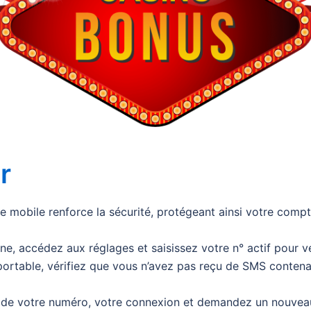
r
 mobile renforce la sécurité, protégeant ainsi votre compt
, accédez aux réglages et saisissez votre n° actif pour vér
portable, vérifiez que vous n’avez pas reçu de SMS contena
ude de votre numéro, votre connexion et demandez un nouvea