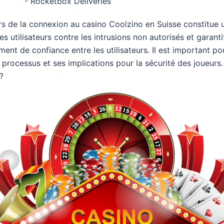
s de la connexion au casino Coolzino en Suisse constitue un
s utilisateurs contre les intrusions non autorisés et garanti
nt de confiance entre les utilisateurs. Il est important po
rocessus et ses implications pour la sécurité des joueurs.
?