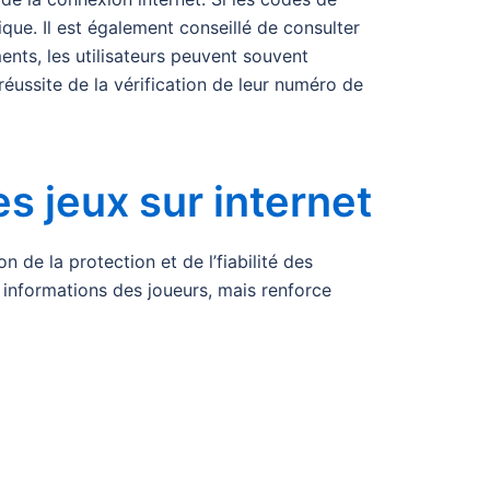
que. Il est également conseillé de consulter
nts, les utilisateurs peuvent souvent
réussite de la vérification de leur numéro de
s jeux sur internet
 de la protection et de l’fiabilité des
 informations des joueurs, mais renforce