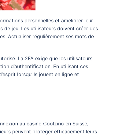
formations personnelles et améliorer leur
 de jeu. Les utilisateurs doivent créer des
bles. Actualiser régulièrement ses mots de
utorisé. La 2FA exige que les utilisateurs
n d’authentification. En utilisant ces
’esprit lorsqu’ils jouent en ligne et
nnexion au casino Coolzino en Suisse,
 joueurs peuvent protéger efficacement leurs