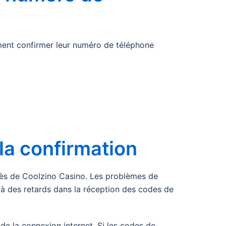
ement confirmer leur numéro de téléphone
la confirmation
près de Coolzino Casino. Les problèmes de
u à des retards dans la réception des codes de
 de la connexion internet. Si les codes de