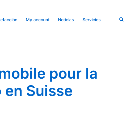
Buscar
lefacción
My account
Noticias
Servicios
mobile pour la
 en Suisse