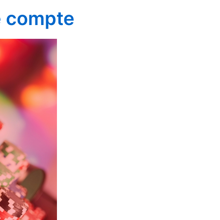
re compte