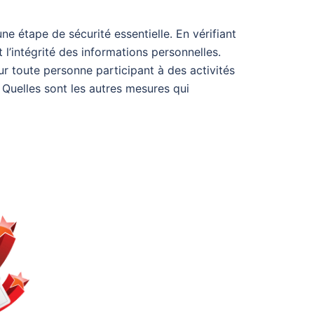
e étape de sécurité essentielle. En vérifiant
t l’intégrité des informations personnelles.
ur toute personne participant à des activités
 Quelles sont les autres mesures qui