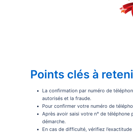
Points clés à reteni
La confirmation par numéro de téléphone
autorisés et la fraude.
Pour confirmer votre numéro de téléphone
Après avoir saisi votre n° de téléphone 
démarche.
En cas de difficulté, vérifiez l’exactit