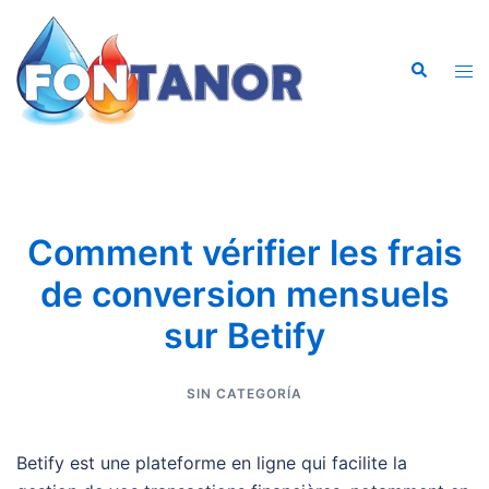
Saltar
al
Buscar
contenido
Alte
men
Comment vérifier les frais
de conversion mensuels
sur Betify
SIN CATEGORÍA
Betify est une plateforme en ligne qui facilite la