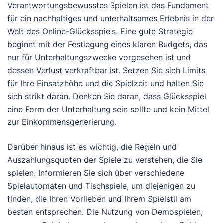
Verantwortungsbewusstes Spielen ist das Fundament
für ein nachhaltiges und unterhaltsames Erlebnis in der
Welt des Online-Glücksspiels. Eine gute Strategie
beginnt mit der Festlegung eines klaren Budgets, das
nur für Unterhaltungszwecke vorgesehen ist und
dessen Verlust verkraftbar ist. Setzen Sie sich Limits
für Ihre Einsatzhöhe und die Spielzeit und halten Sie
sich strikt daran. Denken Sie daran, dass Glücksspiel
eine Form der Unterhaltung sein sollte und kein Mittel
zur Einkommensgenerierung.
Darüber hinaus ist es wichtig, die Regeln und
Auszahlungsquoten der Spiele zu verstehen, die Sie
spielen. Informieren Sie sich über verschiedene
Spielautomaten und Tischspiele, um diejenigen zu
finden, die Ihren Vorlieben und Ihrem Spielstil am
besten entsprechen. Die Nutzung von Demospielen,