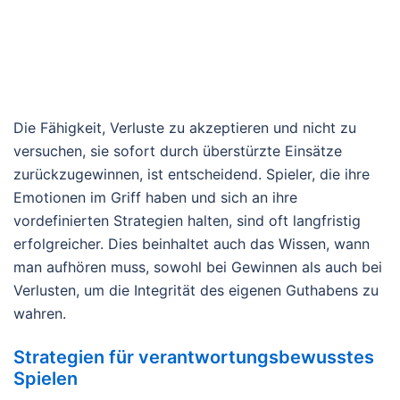
Die Fähigkeit, Verluste zu akzeptieren und nicht zu
versuchen, sie sofort durch überstürzte Einsätze
zurückzugewinnen, ist entscheidend. Spieler, die ihre
Emotionen im Griff haben und sich an ihre
vordefinierten Strategien halten, sind oft langfristig
erfolgreicher. Dies beinhaltet auch das Wissen, wann
man aufhören muss, sowohl bei Gewinnen als auch bei
Verlusten, um die Integrität des eigenen Guthabens zu
wahren.
Strategien für verantwortungsbewusstes
Spielen