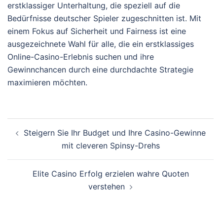
erstklassiger Unterhaltung, die speziell auf die
Bedürfnisse deutscher Spieler zugeschnitten ist. Mit
einem Fokus auf Sicherheit und Fairness ist eine
ausgezeichnete Wahl für alle, die ein erstklassiges
Online-Casino-Erlebnis suchen und ihre
Gewinnchancen durch eine durchdachte Strategie
maximieren möchten.
Navegación
Steigern Sie Ihr Budget und Ihre Casino-Gewinne
de
mit cleveren Spinsy-Drehs
entradas
Elite Casino Erfolg erzielen wahre Quoten
verstehen