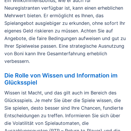
Ein Willkommensbonus, wie er auch für
Neuregistranten verfügbar ist, kann einen erheblichen
Mehrwert bieten. Er ermöglicht es Ihnen, das
Spielangebot ausgiebiger zu erkunden, ohne sofort Ihr
eigenes Geld riskieren zu müssen. Achten Sie auf
Angebote, die faire Bedingungen aufweisen und gut zu
Ihrer Spielweise passen. Eine strategische Ausnutzung
von Boni kann Ihre Gesamterfahrung erheblich
verbessern.
Die Rolle von Wissen und Information im
Glücksspiel
Wissen ist Macht, und das gilt auch im Bereich des
Glücksspiels. Je mehr Sie über die Spiele wissen, die
Sie spielen, desto besser sind Ihre Chancen, fundierte
Entscheidungen zu treffen. Informieren Sie sich über
die Volatilität von Spielautomaten, die
Auszahlungsquoten (RTP – Return to Player) und die