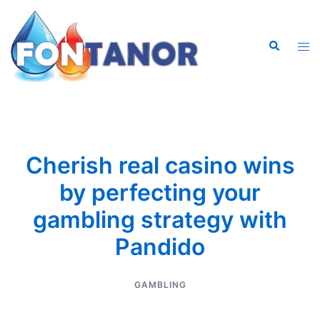
Saltar
al
Buscar
contenido
Alte
men
Cherish real casino wins
by perfecting your
gambling strategy with
Pandido
GAMBLING