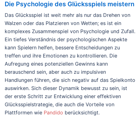
Die Psychologie des Glücksspiels meistern
Das Glücksspiel ist weit mehr als nur das Drehen von
Walzen oder das Platzieren von Wetten; es ist ein
komplexes Zusammenspiel von Psychologie und Zufall.
Ein tiefes Verständnis der psychologischen Aspekte
kann Spielern helfen, bessere Entscheidungen zu
treffen und ihre Emotionen zu kontrollieren. Die
Aufregung eines potenziellen Gewinns kann
berauschend sein, aber auch zu impulsiven
Handlungen führen, die sich negativ auf das Spielkonto
auswirken. Sich dieser Dynamik bewusst zu sein, ist
der erste Schritt zur Entwicklung einer effektiven
Glücksspielstrategie, die auch die Vorteile von
Plattformen wie
Pandido
berücksichtigt.