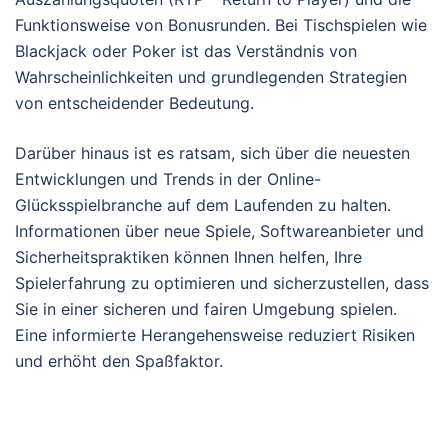
Funktionsweise von Bonusrunden. Bei Tischspielen wie
Blackjack oder Poker ist das Verständnis von
Wahrscheinlichkeiten und grundlegenden Strategien
von entscheidender Bedeutung.
Darüber hinaus ist es ratsam, sich über die neuesten
Entwicklungen und Trends in der Online-
Glücksspielbranche auf dem Laufenden zu halten.
Informationen über neue Spiele, Softwareanbieter und
Sicherheitspraktiken können Ihnen helfen, Ihre
Spielerfahrung zu optimieren und sicherzustellen, dass
Sie in einer sicheren und fairen Umgebung spielen.
Eine informierte Herangehensweise reduziert Risiken
und erhöht den Spaßfaktor.