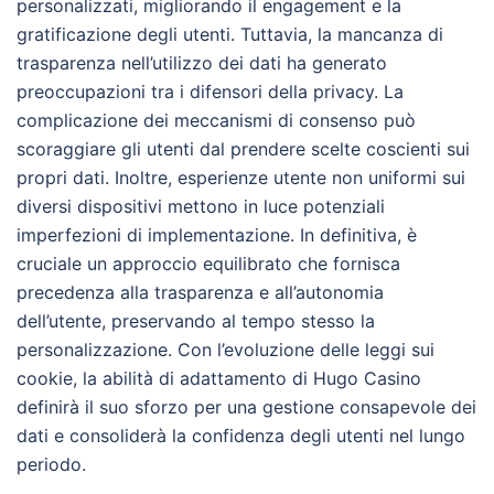
personalizzati, migliorando il engagement e la
gratificazione degli utenti. Tuttavia, la mancanza di
trasparenza nell’utilizzo dei dati ha generato
preoccupazioni tra i difensori della privacy. La
complicazione dei meccanismi di consenso può
scoraggiare gli utenti dal prendere scelte coscienti sui
propri dati. Inoltre, esperienze utente non uniformi sui
diversi dispositivi mettono in luce potenziali
imperfezioni di implementazione. In definitiva, è
cruciale un approccio equilibrato che fornisca
precedenza alla trasparenza e all’autonomia
dell’utente, preservando al tempo stesso la
personalizzazione. Con l’evoluzione delle leggi sui
cookie, la abilità di adattamento di Hugo Casino
definirà il suo sforzo per una gestione consapevole dei
dati e consoliderà la confidenza degli utenti nel lungo
periodo.