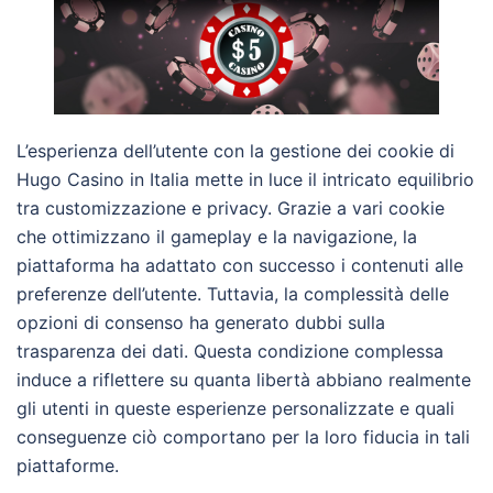
L’esperienza dell’utente con la gestione dei cookie di
Hugo Casino in Italia mette in luce il intricato equilibrio
tra customizzazione e privacy. Grazie a vari cookie
che ottimizzano il gameplay e la navigazione, la
piattaforma ha adattato con successo i contenuti alle
preferenze dell’utente. Tuttavia, la complessità delle
opzioni di consenso ha generato dubbi sulla
trasparenza dei dati. Questa condizione complessa
induce a riflettere su quanta libertà abbiano realmente
gli utenti in queste esperienze personalizzate e quali
conseguenze ciò comportano per la loro fiducia in tali
piattaforme.