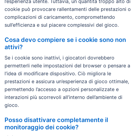
l’esperienza utente. Tuttavia, un quantità troppo alto di
cookie può provocare rallentamenti delle prestazioni o
complicazioni di caricamento, compromettendo
sull’efficienza e sul piacere complessivi del gioco.
Cosa devo compiere se i cookie sono non
attivi?
Se i cookie sono inattivi, i giocatori dovrebbero
permetterli nelle impostazioni del browser o pensare a
l’idea di modificare dispositivo. Ciò migliora le
prestazioni e assicura un’esperienza di gioco ottimale,
permettendo l’accesso a opzioni personalizzate e
interazioni più scorrevoli all’interno dell’ambiente di
gioco.
Posso disattivare completamente il
monitoraggio dei cookie?