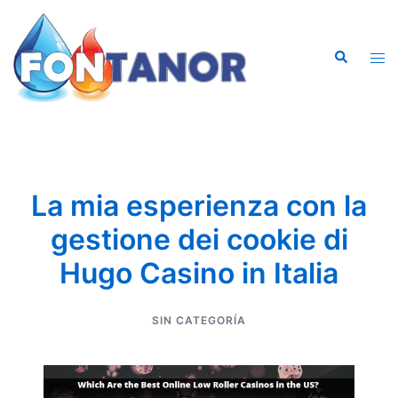
Saltar
al
Buscar
contenido
Alte
men
La mia esperienza con la
gestione dei cookie di
Hugo Casino in Italia
SIN CATEGORÍA