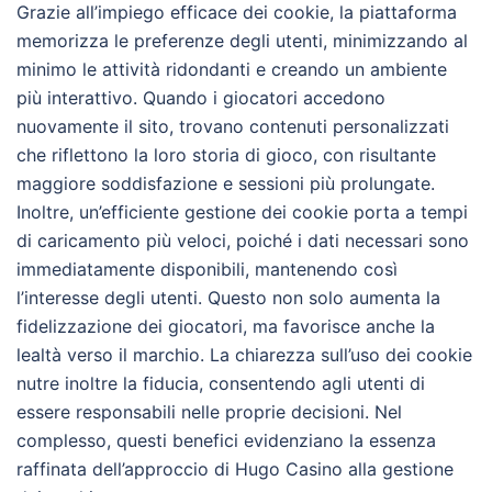
Grazie all’impiego efficace dei cookie, la piattaforma
memorizza le preferenze degli utenti, minimizzando al
minimo le attività ridondanti e creando un ambiente
più interattivo. Quando i giocatori accedono
nuovamente il sito, trovano contenuti personalizzati
che riflettono la loro storia di gioco, con risultante
maggiore soddisfazione e sessioni più prolungate.
Inoltre, un’efficiente gestione dei cookie porta a tempi
di caricamento più veloci, poiché i dati necessari sono
immediatamente disponibili, mantenendo così
l’interesse degli utenti. Questo non solo aumenta la
fidelizzazione dei giocatori, ma favorisce anche la
lealtà verso il marchio. La chiarezza sull’uso dei cookie
nutre inoltre la fiducia, consentendo agli utenti di
essere responsabili nelle proprie decisioni. Nel
complesso, questi benefici evidenziano la essenza
raffinata dell’approccio di Hugo Casino alla gestione