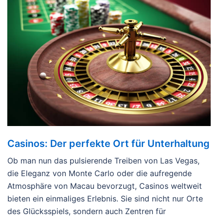
Casinos: Der perfekte Ort für Unterhaltung
Ob man nun das pulsierende Treiben von Las Vegas,
die Eleganz von Monte Carlo oder die aufregende
Atmosphäre von Macau bevorzugt, Casinos weltweit
bieten ein einmaliges Erlebnis. Sie sind nicht nur Orte
des Glücksspiels, sondern auch Zentren für