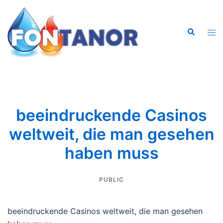
Saltar
al
Buscar
contenido
Alte
men
beeindruckende Casinos
weltweit, die man gesehen
haben muss
PUBLIC
beeindruckende Casinos weltweit, die man gesehen