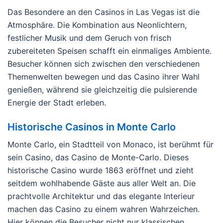
Das Besondere an den Casinos in Las Vegas ist die
Atmosphäre. Die Kombination aus Neonlichtern,
festlicher Musik und dem Geruch von frisch
zubereiteten Speisen schafft ein einmaliges Ambiente.
Besucher können sich zwischen den verschiedenen
Themenwelten bewegen und das Casino ihrer Wahl
genießen, während sie gleichzeitig die pulsierende
Energie der Stadt erleben.
Historische Casinos in Monte Carlo
Monte Carlo, ein Stadtteil von Monaco, ist berühmt für
sein Casino, das Casino de Monte-Carlo. Dieses
historische Casino wurde 1863 eröffnet und zieht
seitdem wohlhabende Gäste aus aller Welt an. Die
prachtvolle Architektur und das elegante Interieur
machen das Casino zu einem wahren Wahrzeichen.
Hier können die Besucher nicht nur klassischen