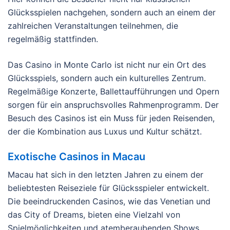
Glücksspielen nachgehen, sondern auch an einem der
zahlreichen Veranstaltungen teilnehmen, die
regelmäßig stattfinden.
Das Casino in Monte Carlo ist nicht nur ein Ort des
Glücksspiels, sondern auch ein kulturelles Zentrum.
Regelmäßige Konzerte, Ballettaufführungen und Opern
sorgen für ein anspruchsvolles Rahmenprogramm. Der
Besuch des Casinos ist ein Muss für jeden Reisenden,
der die Kombination aus Luxus und Kultur schätzt.
Exotische Casinos in Macau
Macau hat sich in den letzten Jahren zu einem der
beliebtesten Reiseziele für Glücksspieler entwickelt.
Die beeindruckenden Casinos, wie das Venetian und
das City of Dreams, bieten eine Vielzahl von
Spielmöglichkeiten und atemberaubenden Shows.