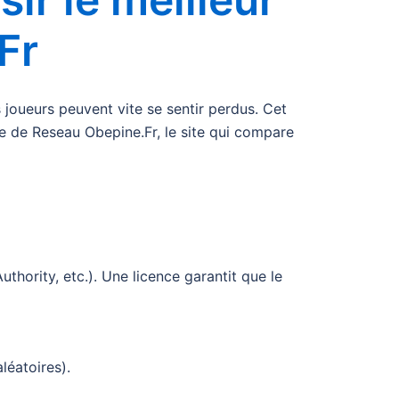
Fr
es joueurs peuvent vite se sentir perdus. Cet
e de Reseau Obepine.Fr, le site qui compare
thority, etc.). Une licence garantit que le
léatoires).