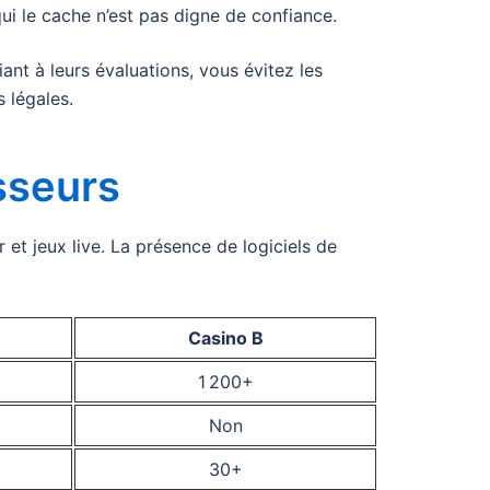
ui le cache n’est pas digne de confiance.
ant à leurs évaluations, vous évitez les
 légales.
isseurs
et jeux live. La présence de logiciels de
Casino B
1 200+
Non
30+