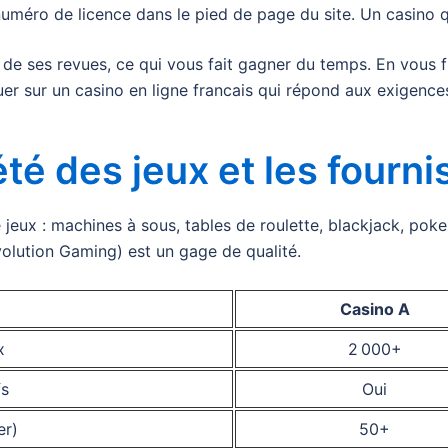
 numéro de licence dans le pied de page du site. Un casino q
de ses revues, ce qui vous fait gagner du temps. En vous fi
r sur un casino en ligne francais qui répond aux exigences
été des jeux et les fourn
eux : machines à sous, tables de roulette, blackjack, poker 
olution Gaming) est un gage de qualité.
Casino A
x
2 000+
fs
Oui
er)
50+