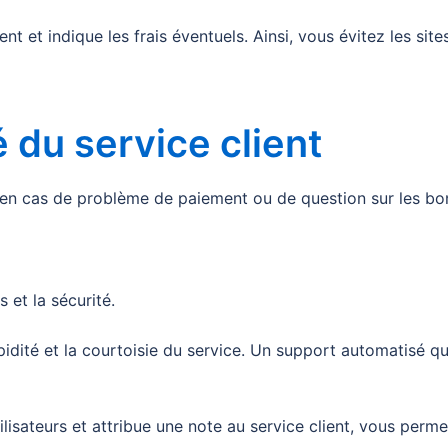
t et indique les frais éventuels. Ainsi, vous évitez les sit
é du service client
 en cas de problème de paiement ou de question sur les bonu
 et la sécurité.
 rapidité et la courtoisie du service. Un support automatisé
lisateurs et attribue une note au service client, vous permet