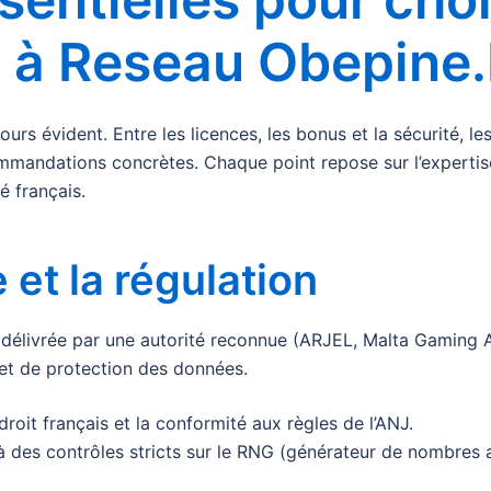
e à Reseau Obepine.
jours évident. Entre les licences, les bonus et la sécurité, l
ommandations concrètes. Chaque point repose sur l’expertis
é français.
e et la régulation
 délivrée par une autorité reconnue (ARJEL, Malta Gaming Au
et de protection des données.
droit français et la conformité aux règles de l’ANJ.
 des contrôles stricts sur le RNG (générateur de nombres a