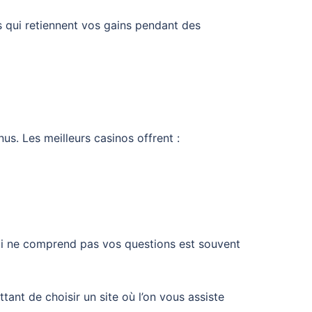
es qui retiennent vos gains pendant des
s. Les meilleurs casinos offrent :
 qui ne comprend pas vos questions est souvent
tant de choisir un site où l’on vous assiste