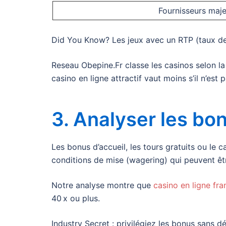
Fournisseurs maje
Did You Know? Les jeux avec un RTP (taux de 
Reseau Obepine.Fr classe les casinos selon la
casino en ligne attractif vaut moins s’il n’es
3. Analyser les bo
Les bonus d’accueil, les tours gratuits ou l
conditions de mise (wagering) qui peuvent êt
Notre analyse montre que
casino en ligne fra
40 x ou plus.
Industry Secret : privilégiez les bonus sans 