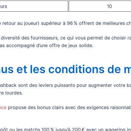
urs
10
retour au joueur) supérieur à 96 % offrent de meilleures ch
 diversité des fournisseurs, ce qui vous permet de choisir 
t pas accompagné d’une offre de jeux solide.
nus et les conditions de 
e cashback sont des leviers puissants pour augmenter votre 
re lourdes.
nce
propose des bonus clairs avec des exigences raisonnabl
dépôt ou les matchs 100 % jusqu’à 200 € avec un wagering inf