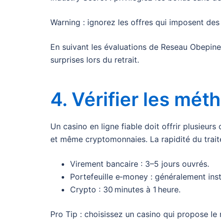
Warning : ignorez les offres qui imposent des
En suivant les évaluations de Reseau Obepine.
surprises lors du retrait.
4. Vérifier les mét
Un casino en ligne fiable doit offrir plusieurs 
et même cryptomonnaies. La rapidité du traite
Virement bancaire : 3–5 jours ouvrés.
Portefeuille e‑money : généralement ins
Crypto : 30 minutes à 1 heure.
Pro Tip : choisissez un casino qui propose le