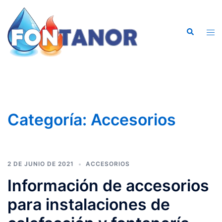
Saltar
al
Buscar
contenido
Alte
men
Categoría:
Accesorios
2 DE JUNIO DE 2021
ACCESORIOS
Información de accesorios
para instalaciones de